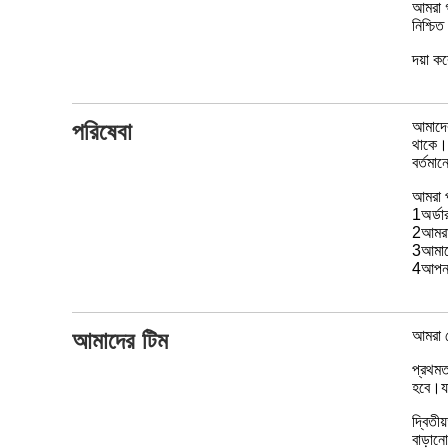
আমরা গ
নিশ্চি
দয়া ক
পরিষেবা
আমাদের
থাকে।
বর্তমা
আমরা প্
1অর্ডা
2আমরা 
3আমাদে
4আপনার
আমাদের টিম
আমরা ক
প্রথমত
হবে।যার
দ্বিতী
বাড়ানো