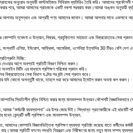
্রাহকের অনুরোধ অনুযায়ী কাস্টমাইজড লিথিয়াম ব্যাটারিও তৈরি করি। আমাদের প্রকৌশলী
ত করার পরে, আমরা আমাদের গ্রাহককে একটি নকশা সরবরাহ করব।আমরা অঙ্কন অনুযায়ী ব্যা
রে আপনার অনুসন্ধান এবং আগ্রহী পণ্য আমাদের জানান। আমরা আপনার সাথে একসাথে আল
 কোম্পানি গবেষণা ও উন্নয়ন, বিক্রয়, প্রযুক্তিগত সহায়তা এবং বিক্রয়োত্তর সেবা প্র
নে, সংস্থাটি এশিয়া, ইউরোপ, আফ্রিকা, আমেরিকা, ওশেনিয়া ইত্যাদির 30 টিরও বেশি দেশ 
রতিশ্রুতি দিচ্ছি:
র দেওয়ার আগে অবশ্যই প্রতিটি বিবরণ নিশ্চিত করুন।
অনলাইন মিটিং এর মাধ্যমে প্রশিক্ষণ পরিষেবা প্রদান করি।
র বিক্রয়োত্তর সেবা বিভাগ ঘণ্টার পর ঘন্টা সেবা প্রদান করে।
 যদি কোনো অসন্তুষ্টি থাকে, তাহলে দয়া করে আমাদের ইমেইল করুন অথবা কল করুন।
োম্পানির স্থিতিশীল বৃদ্ধি নিশ্চিত করার জন্য মানবসম্পদ উন্নয়ন কৌশলটি বৈজ্ঞানিকভাব
, আমরা "কর্মচারী ব্যবস্থাপনা" এর উপর জোর দিই। সিদ্ধান্ত গ্রহণকারীকে এই ধারণাটি 
 মধ্যে কেন্দ্রটি কর্মী প্রশিক্ষণ এবং মানবসম্পদ উন্নয়ন.
য়ত, আমাদের কোম্পানি বিজ্ঞানভিত্তিক প্রশিক্ষণ ব্যবস্থা প্রতিষ্ঠা করেছে যাতে কর্মীদের ক
 যায়।আমরা প্রতিটি ফাংশন পদ্ধতি নিয়ন্ত্রণ এবং নিরীক্ষণের জন্য নতুন মানব সম্পদ ব্যবস্থা