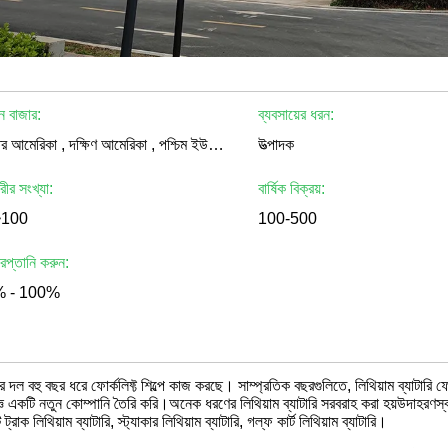
ন বাজার:
ব্যবসায়ের ধরন:
উত্তর আমেরিকা , দক্ষিণ আমেরিকা , পশ্চিম ইউরোপ , পূর্ব ইউরোপ , দক্ষিণ - পূর্ব এশিয়া , মধ্যপ্রাচ্য , ত্তশেনিআ
উত্পাদক
ারীর সংখ্যা:
বার্ষিক বিক্রয়:
~100
100-500
 রপ্তানি করুন:
 - 100%
দল বহু বছর ধরে ফোর্কলিফ্ট শিল্পে কাজ করছে। সাম্প্রতিক বছরগুলিতে, লিথিয়াম ব্যাটারি ফোর্
ঞ একটি নতুন কোম্পানি তৈরি করি।অনেক ধরণের লিথিয়াম ব্যাটারি সরবরাহ করা হয়উদাহরণস্বরূপ, 
 ট্রাক লিথিয়াম ব্যাটারি, স্ট্যাকার লিথিয়াম ব্যাটারি, গল্ফ কার্ট লিথিয়াম ব্যাটারি।