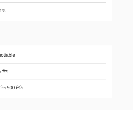
ো রং
otiable
০ দিন
িদিন 500 পিসি