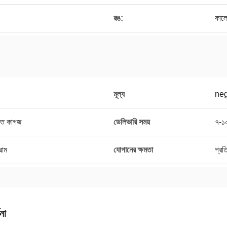
রঙ:
কাল
মূল্য
neg
ক্ত কাগজ
ডেলিভারি সময়
৭-১
্রাম
যোগানের ক্ষমতা
প্রত
না