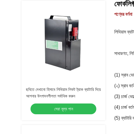
ফোর্কলি
পণ্যের বর্ণনা
লিথিয়াম ব্য
সাধারণত, লিথি
(1) স্রাব ভো
(২) স্রাব বর
ছবিতে দেখানো হিসাবে লিথিয়াম লিফট ট্রাক ব্যাটারি দিয়ে
আপনার উৎপাদনশীলতা সর্বাধিক করুন
(3) চার্জ ভো
(4) চার্জ বর্
সেরা মূল্য পান
(5) ব্যাটারি 