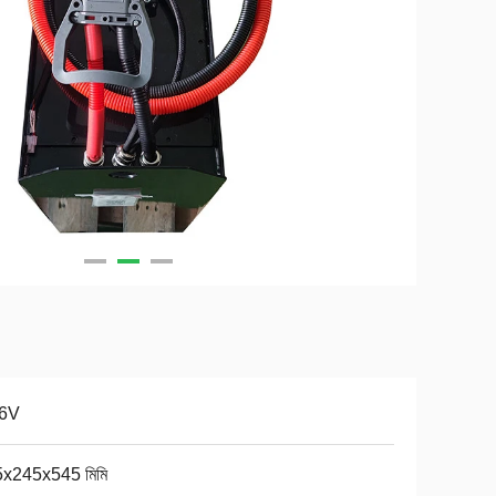
.6V
x245x545 মিমি