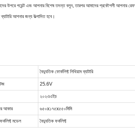
াদের উপরে পয়েন্ট এবং আপনার বিশেষ তদন্ত বলুন, তারপর আমাদের প্রকৌশলী আপনার রেফা
ম ব্যাটারি আপনার জন্য উত্পাদিত হবে।
বৈদ্যুতিক ফোর্কলিফ্ট লিথিয়াম ব্যাটারি
টেজ
25.6V
২০২এএইচ
্সের আকার
৬৫০x১৭৫x৫৫০
মিমি
ফর্কলিফ্ট মডেল
বৈদ্যুতিক ফর্কলিফ্ট