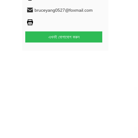
bruceyang0527@foxmail.com
এখনই যোগাযোগ করুন