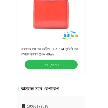
কারখানার দাম লাল ফর্কলিফ্ট LiFePO4 ব্যাটারি লাল
লিথিয়াম ব্যাটারি 24V 40ah
সেরা মূল্য পান
আমাদের সাথে যোগাযোগ
18055179815