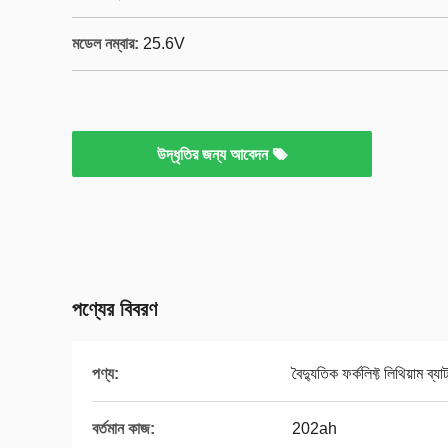
মডেল নম্বার:
25.6V
উদ্ধৃতির জন্য আবেদন
পণ্যের বিবরণ
পণ্য:
বৈদ্যুতিক ফর্কলিফ্ট লিথিয়াম ব্যাট
বর্তমান কাজ:
202ah