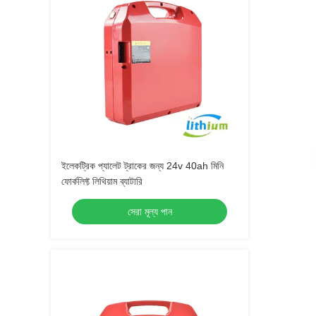
ইলেকট্রিক প্যালেট ট্রাকের জন্য 24v 40ah মিনি
ফোর্কলিফ্ট লিথিয়াম ব্যাটারি
সেরা মূল্য পান