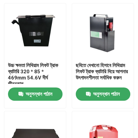
উচ্চ ক্ষমতা লিথিয়াম লিফট ট্রাক
ছবিতে দেখানো হিসাবে লিথিয়াম
ব্যাটারি 320 * 85 *
লিফট ট্রাক ব্যাটারি দিয়ে আপনার
469mm 54.6V দীর্ঘ
উৎপাদনশীলতা সর্বাধিক করুন
জীবনকাল
অনুসন্ধান পাঠান
অনুসন্ধান পাঠান
বাড়ি
পণ্য
আমাদের সম্পর্কে