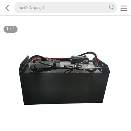
1
/
1