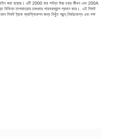
্য ডিজাইন করা হয়েছে। এটি 2000 বার পর্যন্ত উচ্চ চক্র জীবন এবং 200A
ন্ত বিভিন্ন তাপমাত্রায় চমৎকার পারফরম্যান্স প্রদান করে।. এই লিফট
িফট ট্রাক অ্যাপ্লিকেশন জন্য নিখুঁত পছন্দ,নির্ভরযোগ্য এবং দক্ষ