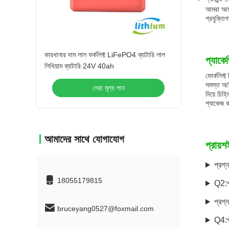
আমরা আমাদ
প্রযুক্ত
কারখানার দাম লাল ফর্কলিফ্ট LiFePO4 ব্যাটারি লাল
প্যাকে
লিথিয়াম ব্যাটারি 24V 40ah
ফোর্কলিফ্ট
সমস্ত আইট
সেরা মূল্য পান
দিয়ে চিহ
প্যাকেজ 
আমাদের সাথে যোগাযোগ
প্রায়শ
প্রশ্ন
18055179815
Q2:প
প্রশ
bruceyang0527@foxmail.com
Q4:প