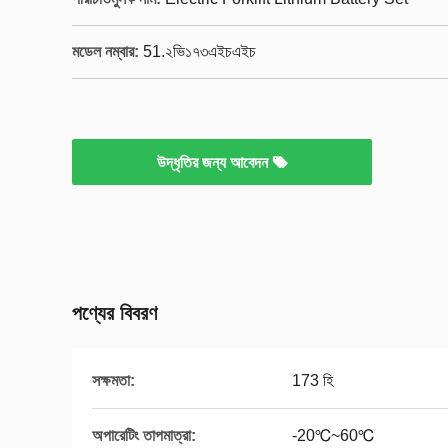
মডেল নম্বার:
51.২ভি১৭৩এইচএইচ
উদ্ধৃতির জন্য আবেদন
পণ্যের বিবরণ
সক্ষমতা:
173 হি
অপারেটিং তাপমাত্রা:
-20℃~60℃