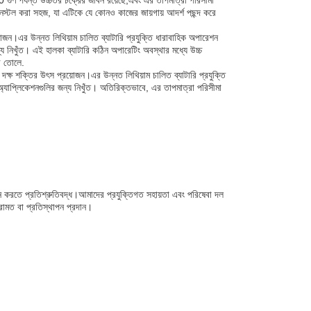
00 গুণ পর্যন্ত উচ্চতর চক্রের জীবন রয়েছে,এবং এর তাপমাত্রা পরিসীমা
্টল করা সহজ, যা এটিকে যে কোনও কাজের জায়গায় আদর্শ পছন্দ করে
্রয়োজন।এর উন্নত লিথিয়াম চালিত ব্যাটারি প্রযুক্তি ধারাবাহিক অপারেশন
য নিখুঁত। এই হালকা ব্যাটারি কঠিন অপারেটিং অবস্থার মধ্যে উচ্চ
ে তোলে.
বং দক্ষ শক্তির উৎস প্রয়োজন।এর উন্নত লিথিয়াম চালিত ব্যাটারি প্রযুক্তি
অ্যাপ্লিকেশনগুলির জন্য নিখুঁত। অতিরিক্তভাবে, এর তাপমাত্রা পরিসীমা
দান করতে প্রতিশ্রুতিবদ্ধ।আমাদের প্রযুক্তিগত সহায়তা এবং পরিষেবা দল
েরামত বা প্রতিস্থাপন প্রদান।