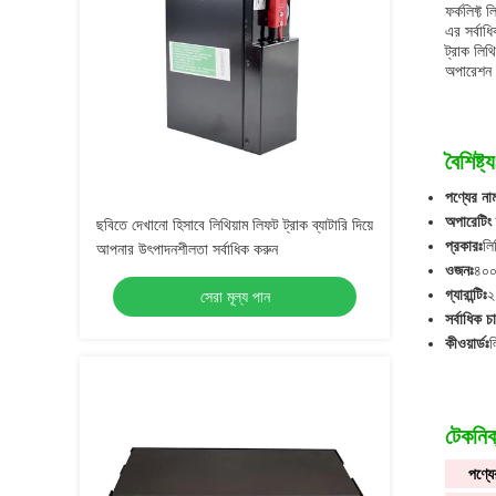
ফর্কলিফ্ট
এর সর্বাধ
ট্রাক লিথ
অপারেশন 
বৈশিষ্ট্য
পণ্যের না
অপারেটিং 
ছবিতে দেখানো হিসাবে লিথিয়াম লিফট ট্রাক ব্যাটারি দিয়ে
প্রকারঃ
লি
আপনার উৎপাদনশীলতা সর্বাধিক করুন
ওজনঃ
৪০০
গ্যারান্টিঃ
২
সেরা মূল্য পান
সর্বাধিক চা
কীওয়ার্ডঃ
ল
টেকনিক্
পণ্যে