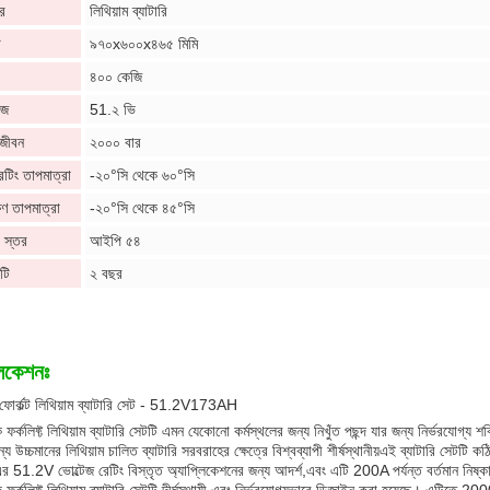
র
লিথিয়াম ব্যাটারি
া
৯৭০x৬০০x৪৬৫ মিমি
৪০০ কেজি
েজ
51.২ ভি
 জীবন
২০০০ বার
টিং তাপমাত্রা
-২০°সি থেকে ৬০°সি
ষণ তাপমাত্রা
-২০°সি থেকে ৪৫°সি
া স্তর
আইপি ৫৪
্টি
২ বছর
লিকেশনঃ
 ফোর্কল্ট লিথিয়াম ব্যাটারি সেট - 51.2V173AH
 ফর্কলিফ্ট লিথিয়াম ব্যাটারি সেটটি এমন যেকোনো কর্মস্থলের জন্য নিখুঁত পছন্দ যার জন্য নির্ভরযোগ্য শ
ন্য উচ্চমানের লিথিয়াম চালিত ব্যাটারি সরবরাহের ক্ষেত্রে বিশ্বব্যাপী শীর্ষস্থানীয়এই ব্যাটারি সেটট
র 51.2V ভোল্টেজ রেটিং বিস্তৃত অ্যাপ্লিকেশনের জন্য আদর্শ,এবং এটি 200A পর্যন্ত বর্তমান নিষ্ক