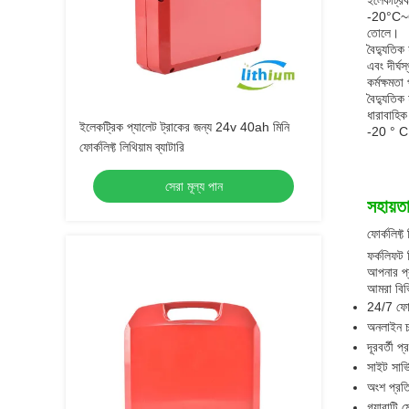
ইলেকট্রিক
-20°C~60
তোলে।
বৈদ্যুতিক
এবং দীর্ঘ
কর্মক্ষম
বৈদ্যুতিক
ধারাবাহিক
ইলেকট্রিক প্যালেট ট্রাকের জন্য 24v 40ah মিনি
-20 ° C 
ফোর্কলিফ্ট লিথিয়াম ব্যাটারি
সেরা মূল্য পান
সহায়ত
ফোর্কলিফ্ট
ফর্কলিফট 
আপনার প্র
আমরা বিভি
24/7 ফোন
অনলাইন চ্
দূরবর্তী প
সাইট সার্
অংশ প্রত
গ্যারান্টি