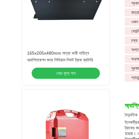
প্রকা
মাত্র
ওজন
ভোল্ট
চক্র
অপারে
165x205x480mm মাত্রা ভারী দায়িত্ব
সংরক্
অ্যাপ্লিকেশন জন্য লিথিয়াম লিফট ট্রাক ব্যাটারি
সুরক্ষ
সেরা মূল্য পান
গ্যারান
অ্যাপ্
বৈদ্যুতিক
ইলেকট্রিক
ট্রাকের জ
হয়েছে। এ