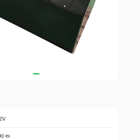
.2V
0 বার