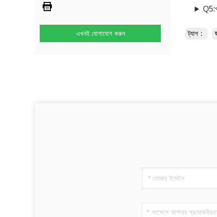
Q5:প
এখনই যোগাযোগ করুন
ট্যাগ：
ফ