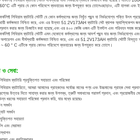
 ফর্কলিফ্ট লিথিয়াম ব্যাটারি সেটটি দীর্ঘস্থায়ী এবং নির্ভরযোগ্যভাবে ডিজাইন করা হয়েছে। এটিতে 20
°C এটি প্রায় যে কোন পরিবেশে ব্যবহারের জন্য উপযুক্ত করে তোলেএছাড়াও, এটি হালকা এবং ইনস
 ফর্কলিফ্ট লিথিয়াম ব্যাটারি সেটটি যে কোন কর্মস্থলের জন্য নিখুঁত পছন্দ যা নির্ভরযোগ্য শক্তি উৎস প
স্থায়ী কর্মক্ষমতা নিশ্চিত করে, এবং এর উন্নত 51.2V173AH ব্যাটারি সেট ব্যাপক অ্যাপ্লিকেশন জন্
তা প্রদান করার জন্য ডিজাইন করা হয়েছে,এবং এর ৪০০ কেজি ওজন এটি ইনস্টল এবং পরিবহন সহজ কর
 ফর্কলিফ্ট লিথিয়াম ব্যাটারি সেটটি এমন যেকোনো কর্মস্থলের জন্য আদর্শ পছন্দ যার জন্য নির্ভরযোগ্য এ
 অপারেশন এবং দীর্ঘস্থায়ী কর্মক্ষমতা নিশ্চিত করে, এবং এর 51.2V173AH ব্যাটারি সেটটি বিস্তৃত 
~ 60 ° C এটিকে প্রায় কোনও পরিবেশে ব্যবহারের জন্য উপযুক্ত করে তোলে।
া ও সেবা:
 লিথিয়াম ব্যাটারি প্রযুক্তিগত সহায়তা এবং পরিষেবা
লিথিয়াম ব্যাটারিতে, আমরা আমাদের গ্রাহকদের সর্বোচ্চ মানের পণ্য এবং উচ্চমানের গ্রাহক সেবা প্র
শ্নের উত্তর দিতে সাহায্য করার জন্য উপলব্ধ, ত্রুটি সমাধানের পরামর্শ প্রদান, এবং প্রয়োজনীয় ম
ন্ন ধরনের সহায়তা পরিষেবা প্রদান করি, যার মধ্যে রয়েছেঃ
 সমর্থন
যাট সমর্থন
্রযুক্তিগত সহায়তা
ভিস এবং মেরামত
িস্থাপন
 মেরামত এবং প্রতিস্থাপন