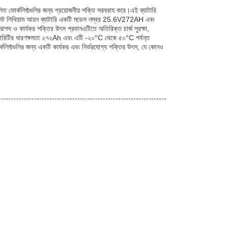
িত ফোর্কলিফ্টগুলির জন্য প্রয়োজনীয় শক্তি সরবরাহ করে।এই ব্যাটারি
ফর্কলিফট লিথিয়াম আয়ন ব্যাটারি একটি মডেল নম্বর 25.6V272AH এবং
াপদ ও কার্যকর শক্তির উৎস প্রদানএটিতে অতিরিক্ত চার্জ সুরক্ষা,
।এই ব্যাটারিটির ধারণক্ষমতা ২৭২Ah এবং এটি -২০°C থেকে ৫০°C পর্যন্ত
র্কলিফ্টগুলির জন্য একটি কার্যকর এবং নির্ভরযোগ্য শক্তির উৎস, যে কোনও