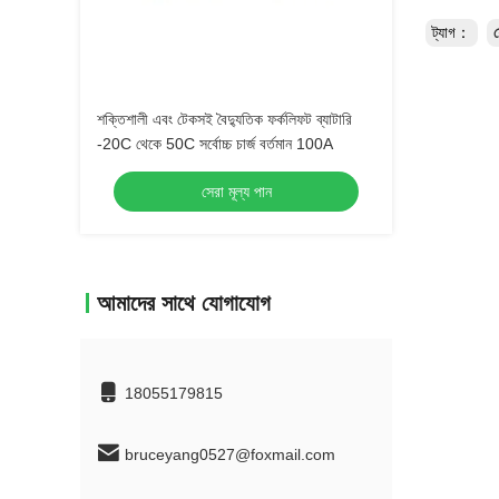
ট্যাগ：
ফ
শক্তিশালী এবং টেকসই বৈদ্যুতিক ফর্কলিফট ব্যাটারি
-20C থেকে 50C সর্বোচ্চ চার্জ বর্তমান 100A
সেরা মূল্য পান
আমাদের সাথে যোগাযোগ
18055179815
bruceyang0527@foxmail.com