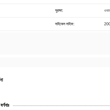
সুরক্ষা:
ওভারচ
সাইকেল লাইফ:
200
না
বর্ণনাঃ