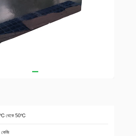
0℃ থেকে 50℃
 কেজি