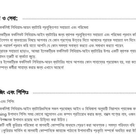
া ও সেবা:
ফর্কলিফ্ট লিথিয়াম-আয়ন ব্যাটারি প্রযুক্তিগত সহায়তা এবং পরিষেবা
ট্রিক ফর্কলিফট লিথিয়াম-আইন ব্যাটারির জন্য ব্যাপক প্রযুক্তিগত সহায়তা এবং পরিষেবা প্রদান ক
্টলেশন বা ব্যবহারের বিষয়ে আপনার যে কোন প্রশ্নের উত্তর দিতে আমাদের গ্রাহক সহায়তা দল দিনে
বং পরামর্শ প্রদান করি যাতে আপনি যে কোন সমস্যা সনাক্ত করতে এবং সমাধান করতে পারেন.
রাহক সহায়তা ছাড়াও, আমরা ইলেকট্রিক ফর্কলিফট লিথিয়াম-আইন ব্যাটারির উপর একটি ব্যাপক গ্যারান
দন ত্রুটি বা ব্যর্থতা জুড়ে.
 ইলেকট্রিক ফর্কলিফট লিথিয়াম-আয়ন ব্যাটারির সাথে আপনার কোন সাহায্যের প্রয়োজন হয়, দয়া ক
সম্পন্ন কর্মীরা সাহায্য করার জন্য এখানে আছেন!
জিং এবং শিপিংঃ
 এবং শিপিং
 ফর্কলিফ্ট লিথিয়াম-আইন ব্যাটারিগুলিকে সকল প্রযোজ্য আইন ও বিধিমালা অনুযায়ী নিরাপদে প্যাকেজ ক
ng উপাদান শিপিং সময় কোনো আন্দোলন এবং কম্পন প্রতিরোধ করার জন্য. বাক্সে পণ্যের নাম, ওজন 
ে বিপজ্জনক উপাদান রয়েছে বলে চিহ্নিত করা উচিত।
একটি নামী কুরিয়ার পরিষেবা বা মালবাহী কোম্পানির মাধ্যমে প্রেরণ করা আবশ্যক। সমস্ত পরিবহন নথ
্ত।কুরিয়ার সার্ভিস বা মালবাহী কোম্পানিকে জাহাজে পাঠানো উপাদানটির প্রকৃতি সম্পর্কে অবহিত করা উ