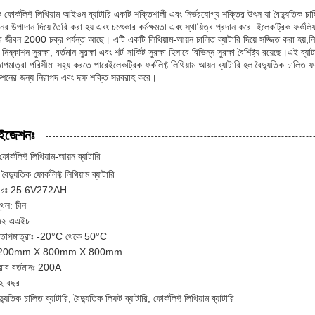
 ফোর্কলিফ্ট লিথিয়াম আইওন ব্যাটারি একটি শক্তিশালী এবং নির্ভরযোগ্য শক্তির উৎস যা বৈদ্যুতিক চাল
মানের উপাদান দিয়ে তৈরি করা হয় এবং চমৎকার কর্মক্ষমতা এবং স্থায়িত্ব প্রদান করে. ইলেকট্রিক 
 জীবন 2000 চক্র পর্যন্ত আছে। এটি একটি লিথিয়াম-আয়ন চালিত ব্যাটারি দিয়ে সজ্জিত করা হয়,নির
নিষ্কাশন সুরক্ষা, বর্তমান সুরক্ষা এবং শর্ট সার্কিট সুরক্ষা হিসাবে বিভিন্ন সুরক্ষা বৈশিষ্ট্য রয়েছে
াপমাত্রা পরিসীমা সহ্য করতে পারেইলেকট্রিক ফর্কলিফ্ট লিথিয়াম আয়ন ব্যাটারি হল বৈদ্যুতিক চালিত ফ
েশনের জন্য নিরাপদ এবং দক্ষ শক্তি সরবরাহ করে।
াইজেশনঃ
ফোর্কলিফ্ট লিথিয়াম-আয়ন ব্যাটারি
ামঃ বৈদ্যুতিক ফোর্কলিফ্ট লিথিয়াম ব্যাটারি
্বরঃ 25.6V272AH
্থল: চীন
২৭২ এএইচ
 তাপমাত্রাঃ -20°C থেকে 50°C
ঃ 1200mm X 800mm X 800mm
স্রাব বর্তমানঃ 200A
ঃ ২ বছর
দ্যুতিক চালিত ব্যাটারি, বৈদ্যুতিক লিফট ব্যাটারি, ফোর্কলিফ্ট লিথিয়াম ব্যাটারি