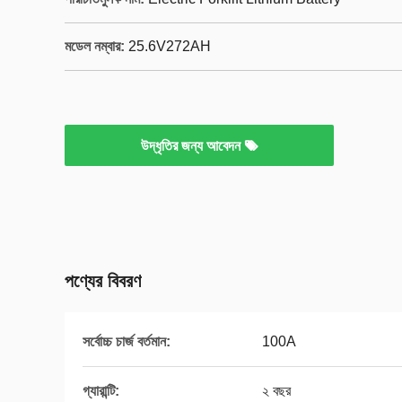
মডেল নম্বার:
25.6V272AH
উদ্ধৃতির জন্য আবেদন
পণ্যের বিবরণ
সর্বোচ্চ চার্জ বর্তমান:
100A
গ্যারান্টি:
২ বছর