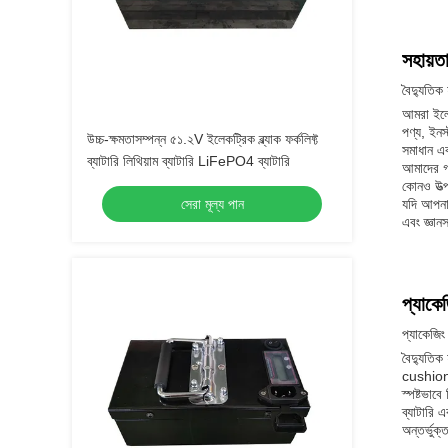
সহায়ত
বৈদ্যুতিক 
আমরা ইলেক
পণ্য, ইনস
উচ্চ-ক্ষমতাসম্পন্ন ৫১.২V ইলেকট্রিক ব্ল্যাক ফর্কলিফ্ট
সমাধান এ
ব্যাটারি লিথিয়াম ব্যাটারি LiFePO4 ব্যাটারি
আমাদের গ্
কোনও উত্পা
সেরা মূল্য পান
যদি আপনার
এবং জ্ঞান
প্যাকে
প্যাকেজিং
বৈদ্যুতিক
cushioni
স্পষ্টভাব
ব্যাটারি 
অন্তর্ভুক