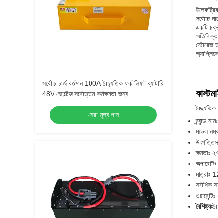
ইলেকট্রিক
সর্বোচ্চ 
একটি চক্র
অতিরিক্ত 
স্টোরেজ ত
অ্যাপ্লিক
সর্বোচ্চ চার্জ বর্তমান 100A বৈদ্যুতিক ফর্ক লিফট ব্যাটারি
কাস্টম
48V ভোল্টেজ সর্বোত্তম কর্মক্ষমতা জন্য
বৈদ্যুতিক 
সেরা মূল্য পান
ব্র্যান্ড ন
মডেল নম
উৎপত্তিস
ক্ষমতাঃ 
অপারেটিং
মাত্রা
সর্বাধিক 
ওয়ারেন্টি
বৈশিষ্ট্যঃ
বৈ