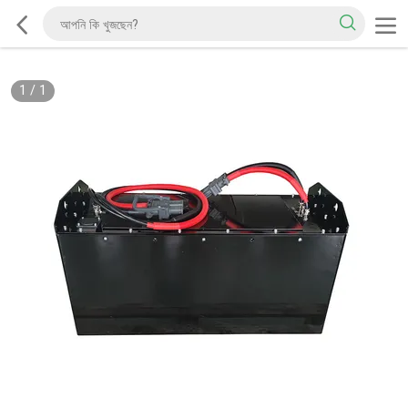
1
/
1