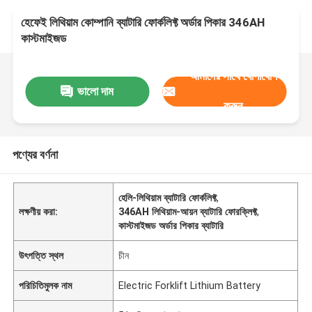
হেফেই লিথিয়াম কোম্পানি ব্যাটারি ফোর্কলিফ্ট অর্ডার পিকার 346AH
কাস্টমাইজড
আমাদের সাথে যোগাযোগ
ভালো দাম
করুন
পণ্যের বর্ণনা
হেলি-লিথিয়াম ব্যাটারি ফোর্কলিফ্ট
,
লক্ষণীয় করা:
346AH লিথিয়াম-আয়ন ব্যাটারি ফোরক্লিফ্ট
,
কাস্টমাইজড অর্ডার পিকার ব্যাটারি
উৎপত্তি স্থল
চীন
পরিচিতিমুলক নাম
Electric Forklift Lithium Battery