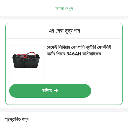
আরো দেখুন
এর সেরা মূল্য পান
হেফেই লিথিয়াম কোম্পানি ব্যাটারি ফোর্কলিফ্ট
অর্ডার পিকার 346AH কাস্টমাইজড
চালিয়ে
প্রস্তাবিত পণ্য