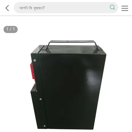
1
/
1