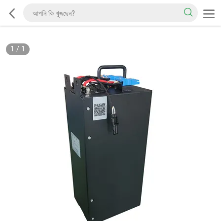
1
/
1