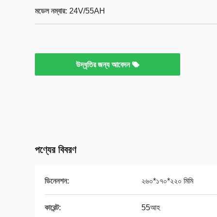
মডেল নম্বার:
24V/55AH
উদ্ধৃতির জন্য আবেদন
পণ্যের বিবরণ
ডিনেনশন:
২৬০*১৭০*২২০ মিমি
কারেন্ট:
55আহ