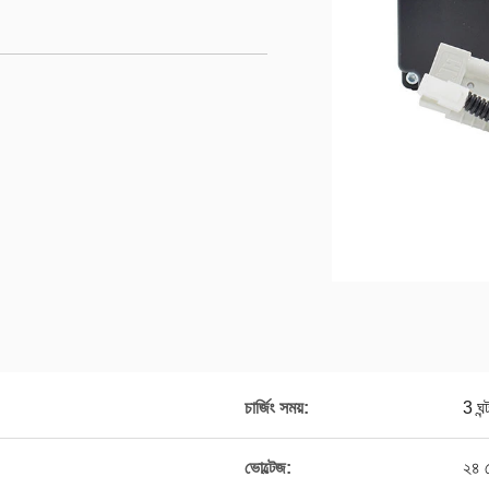
চার্জিং সময়:
3 ঘন্
ভোল্টেজ:
২৪ ভ