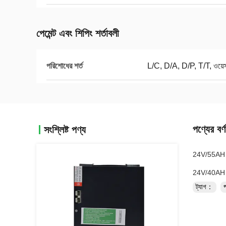
পেমেন্ট এবং শিপিং শর্তাবলী
পরিশোধের শর্ত
L/C, D/A, D/P, T/T, ওয়েস্টা
পণ্যের বর্ণ
সংশ্লিষ্ট পণ্য
24V/55AH ইলে
24V/40AH ইলে
ট্যাগ：
প