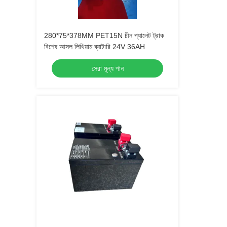
280*75*378MM PET15N চীন প্যালেট ট্রাক
বিশেষ আসল লিথিয়াম ব্যাটারি 24V 36AH
সেরা মূল্য পান