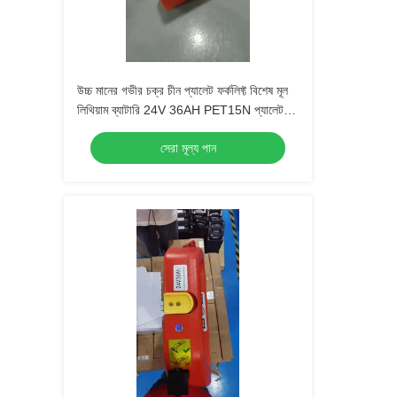
উচ্চ মানের গভীর চক্র চীন প্যালেট ফর্কলিফ্ট বিশেষ মূল
লিথিয়াম ব্যাটারি 24V 36AH PET15N প্যালেট
ফর্কলিফ্টের জন্য
সেরা মূল্য পান