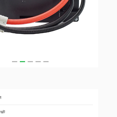
টা
োল্ট