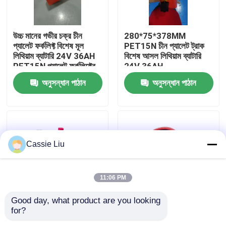
কারখানা ভ্রমণ
উচ্চ মানের গভীর চক্র চীন
280*75*378MM
প্যালেট ফর্কলিফ্ট বিশেষ মূল
PET15N চীন প্যালেট ট্রাক
লিথিয়াম ব্যাটারি 24V 36AH
বিশেষ আসল লিথিয়াম ব্যাটারি
মান নিয়ন্ত্রণ
PET15N প্যালেট ফর্কলিফ্টের
24V 36AH
জন্য
অনুসন্ধান পাঠান
অনুসন্ধান পাঠান
উদ্ধৃতির জন্য আবেদন
ফর্কলিফ্ট লিথিয়াম ব্যাটারি
Cassie Liu
বৈদ্যুতিক ফর্কলিফ্ট লিথিয়াম আয়ন ব্যাটারি
11:06 PM
৪৮ ভোল্ট লিথিয়াম-আয়ন ফর্কলিফ্ট ব্যাটারি
Good day, what product are you looking 
for?
24V 40AH Pallet Truck
40AH ক্ষমতা 24V ভোল্টেজ
প্যালেট ট্রাক ব্যাটারি
Lithium Battery
প্যালেট ট্রাক উপাদান হ্যান্ডলিং