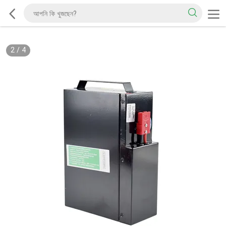
2
/
4