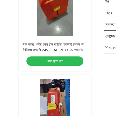
রঙ
মাত্রা
সক্ষমতা
ভোল্টেজ
উচ্চ মানের গভীর চক্র চীন প্যালেট ফর্কলিফ্ট বিশেষ মূল
ডিসচার্
লিথিয়াম ব্যাটারি 24V 36AH PET15N প্যালেট
ফর্কলিফ্টের জন্য
সেরা মূল্য পান