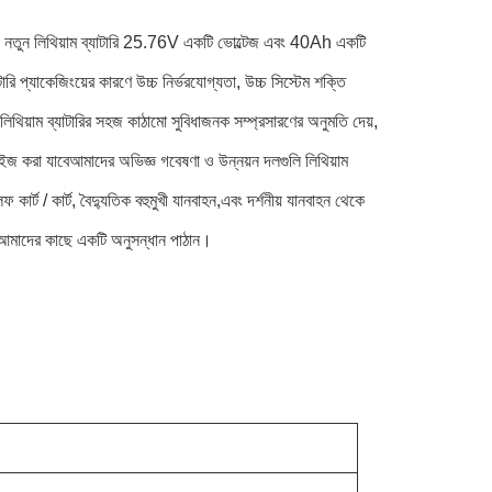
ন্ড নতুন লিথিয়াম ব্যাটারি 25.76V একটি ভোল্টেজ এবং 40Ah একটি
 প্যাকেজিংয়ের কারণে উচ্চ নির্ভরযোগ্যতা, উচ্চ সিস্টেম শক্তি
থিয়াম ব্যাটারির সহজ কাঠামো সুবিধাজনক সম্প্রসারণের অনুমতি দেয়,
টমাইজ করা যাবেআমাদের অভিজ্ঞ গবেষণা ও উন্নয়ন দলগুলি লিথিয়াম
ট / কার্ট, বৈদ্যুতিক বহুমুখী যানবাহন,এবং দর্শনীয় যানবাহন থেকে
রে আমাদের কাছে একটি অনুসন্ধান পাঠান।