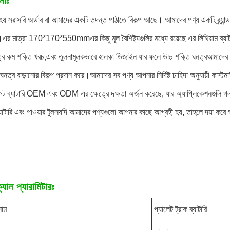
নাঃ
হয় সরাসরি অর্ডার বা আমাদের একটি তদন্ত পাঠাতে বিকল্প আছে। আমাদের পণ্য একটি ব্র্যা
র মাত্রা 170*170*550mmএর কিছু মূল বৈশিষ্ট্যগুলির মধ্যে রয়েছে এর লিথিয়াম ব্যাটারি
্বে কম শক্তি খরচ,এবং তুলনামূলকভাবে হালকা ডিজাইন যার ফলে উচ্চ শক্তি ঘনত্বআমাদের লি
ঘনত্ব বাড়ানোর বিকল্প প্রদান করে।আমাদের সব পণ্য আপনার নির্দিষ্ট চাহিদা অনুযায়ী কাস্
ব্যাটারি OEM এবং ODM এর ক্ষেত্রে দক্ষতা অর্জন করেছে, যার অ্যাপ্লিকেশনগুলি গলফ কার্
্ট ব্যাটারি এবং পাওয়ার টুলসযদি আমাদের পণ্যগুলো আপনার কাছে আগ্রহী হয়, তাহলে দয়া ক
যাল প্যারামিটারঃ
নাম
প্যালেট ট্রাক ব্যাটারি