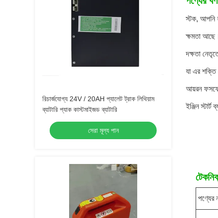
পণ্যের বর্ণ
স্টক, আপনি 
ক্ষমতা আছে।এ
দক্ষতা নেতৃত
যা এর শক্তি 
আয়রন ফসফেট 
রিচার্জযোগ্য 24V / 20AH প্যালেট ট্রাক লিথিয়াম
ইঞ্জিন স্টার
ব্যাটারি প্যাক কাস্টমাইজড ব্যাটারি
সেরা মূল্য পান
টেকনিক্
পণ্যের 