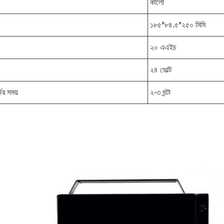
কালো
১৮৫*৮৪.৫*২৫০ মিমি
২০ এএইচ
২৪ ভোল্ট
জের সময়
২-৩ ঘন্টা