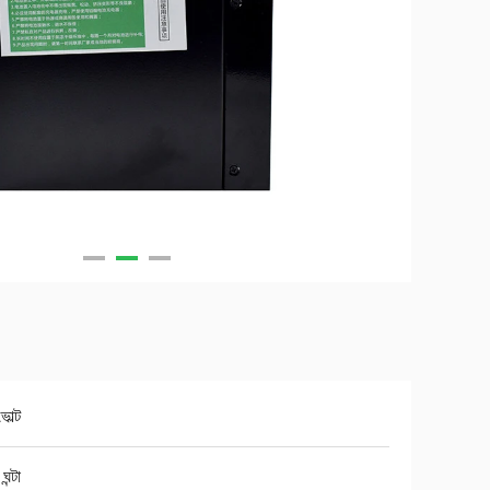
োল্ট
ন্টা