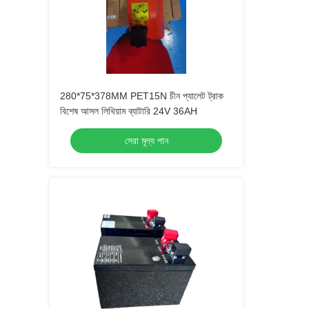
280*75*378MM PET15N চীন প্যালেট ট্রাক
বিশেষ আসল লিথিয়াম ব্যাটারি 24V 36AH
সেরা মূল্য পান