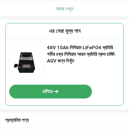
আরো দেখুন
এর সেরা মূল্য পান
48V 10Ah লিথিয়াম LiFePO4 ব্যাটারি
গভীর চক্র লিথিয়াম আয়ন ব্যাটারি দ্রুত চার্জিং
AGV জন্য নিখুঁত
চালিয়ে
প্রস্তাবিত পণ্য