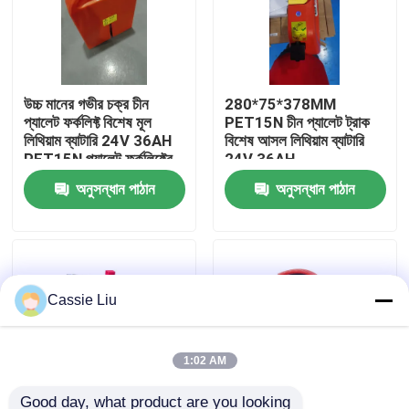
কারখানা ভ্রমণ
উচ্চ মানের গভীর চক্র চীন
280*75*378MM
মান নিয়ন্ত্রণ
প্যালেট ফর্কলিফ্ট বিশেষ মূল
PET15N চীন প্যালেট ট্রাক
লিথিয়াম ব্যাটারি 24V 36AH
বিশেষ আসল লিথিয়াম ব্যাটারি
PET15N প্যালেট ফর্কলিফ্টের
24V 36AH
উদ্ধৃতির জন্য আবেদন
জন্য
অনুসন্ধান পাঠান
অনুসন্ধান পাঠান
ফর্কলিফ্ট লিথিয়াম ব্যাটারি
বৈদ্যুতিক ফর্কলিফ্ট লিথিয়াম আয়ন ব্যাটারি
Cassie Liu
৪৮ ভোল্ট লিথিয়াম-আয়ন ফর্কলিফ্ট ব্যাটারি
1:02 AM
প্যালেট ট্রাক ব্যাটারি
Good day, what product are you looking 