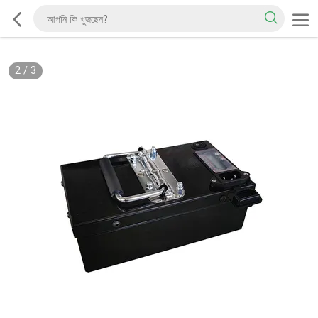
2
/
3