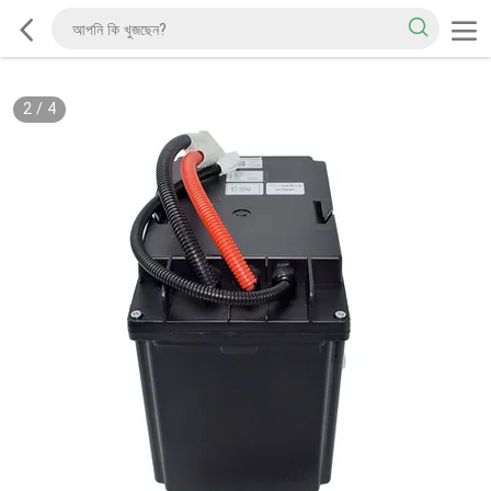
2
/
4