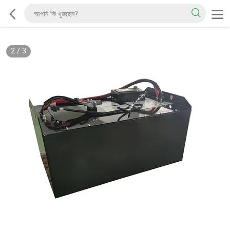
2
/
3