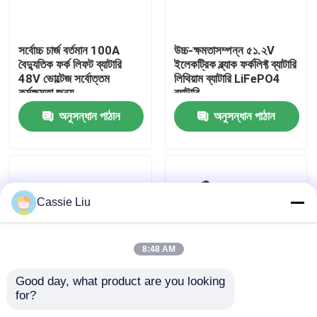
কারখানা ভ্রমণ
সর্বোচ্চ চার্জ বর্তমান 100A
উচ্চ-ক্ষমতাসম্পন্ন ৫১.২V
বৈদ্যুতিক ফর্ক লিফট ব্যাটারি
ইলেকট্রিক ব্ল্যাক ফর্কলিফ্ট ব্যাটারি
48V ভোল্টেজ সর্বোত্তম
লিথিয়াম ব্যাটারি LiFePO4
মান নিয়ন্ত্রণ
কর্মক্ষমতা জন্য
ব্যাটারি
অনুসন্ধান পাঠান
অনুসন্ধান পাঠান
উদ্ধৃতির জন্য আবেদন
ফর্কলিফ্ট লিথিয়াম ব্যাটারি
Cassie Liu
বৈদ্যুতিক ফর্কলিফ্ট লিথিয়াম আয়ন ব্যাটারি
8:48 AM
৪৮ ভোল্ট লিথিয়াম-আয়ন ফর্কলিফ্ট ব্যাটারি
Good day, what product are you looking 
for?
শক্তিশালী এবং টেকসই
২৫ এএইচ ক্যাপাসিটি
প্যালেট ট্রাক ব্যাটারি
বৈদ্যুতিক ফর্কলিফট ব্যাটারি
ইলেকট্রিক ফোর্কলিফ্ট ব্যাটারি