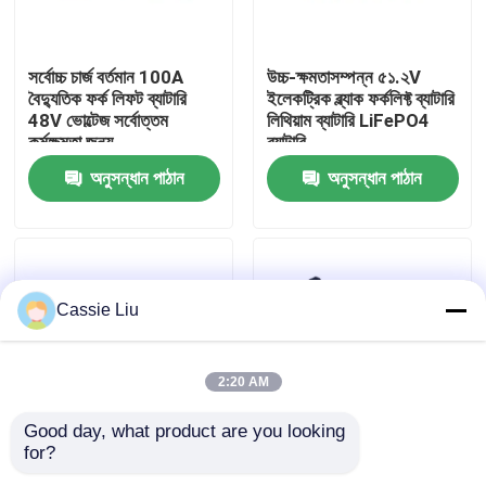
কারখানা ভ্রমণ
সর্বোচ্চ চার্জ বর্তমান 100A
উচ্চ-ক্ষমতাসম্পন্ন ৫১.২V
বৈদ্যুতিক ফর্ক লিফট ব্যাটারি
ইলেকট্রিক ব্ল্যাক ফর্কলিফ্ট ব্যাটারি
48V ভোল্টেজ সর্বোত্তম
লিথিয়াম ব্যাটারি LiFePO4
মান নিয়ন্ত্রণ
কর্মক্ষমতা জন্য
ব্যাটারি
অনুসন্ধান পাঠান
অনুসন্ধান পাঠান
উদ্ধৃতির জন্য আবেদন
ফর্কলিফ্ট লিথিয়াম ব্যাটারি
Cassie Liu
বৈদ্যুতিক ফর্কলিফ্ট লিথিয়াম আয়ন ব্যাটারি
2:20 AM
৪৮ ভোল্ট লিথিয়াম-আয়ন ফর্কলিফ্ট ব্যাটারি
Good day, what product are you looking 
for?
শক্তিশালী এবং টেকসই
২৫ এএইচ ক্যাপাসিটি
প্যালেট ট্রাক ব্যাটারি
বৈদ্যুতিক ফর্কলিফট ব্যাটারি
ইলেকট্রিক ফোর্কলিফ্ট ব্যাটারি