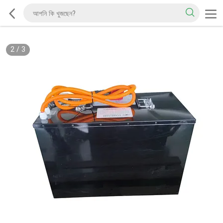
2
/
3