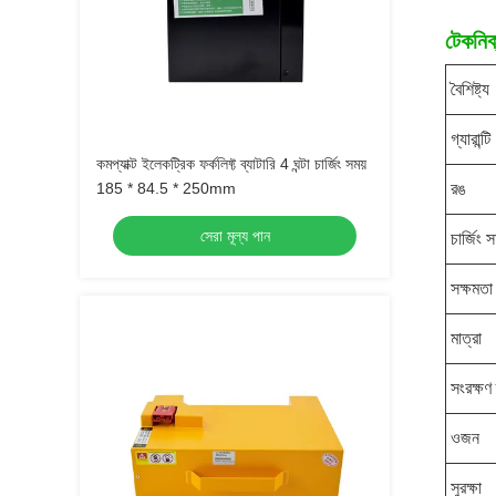
টেকনিক্
বৈশিষ্ট্য
গ্যারান্টি
কমপ্যাক্ট ইলেকট্রিক ফর্কলিফ্ট ব্যাটারি 4 ঘন্টা চার্জিং সময়
185 * 84.5 * 250mm
রঙ
সেরা মূল্য পান
চার্জিং স
সক্ষমতা
মাত্রা
সংরক্ষণ
ওজন
সুরক্ষা