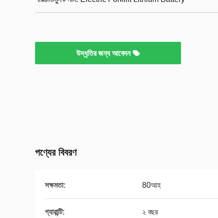
উদ্ধৃতির জন্য আবেদন
পণ্যের বিবরণ
সক্ষমতা:
80আহ
গ্যারান্টি:
২ বছর