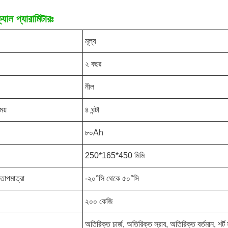
যাল প্যারামিটারঃ
মূল্য
২ বছর
নীল
ময়
৪ ঘন্টা
৮০Ah
250*165*450 মিমি
 তাপমাত্রা
-২০°সি থেকে ৫০°সি
২০০ কেজি
অতিরিক্ত চার্জ, অতিরিক্ত স্রাব, অতিরিক্ত বর্তমান, শর্ট স