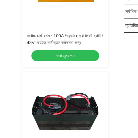
সর্বাধিক 
ব্যাটারি
সর্বোচ্চ চার্জ বর্তমান 100A বৈদ্যুতিক ফর্ক লিফট ব্যাটারি
48V ভোল্টেজ সর্বোত্তম কর্মক্ষমতা জন্য
সেরা মূল্য পান