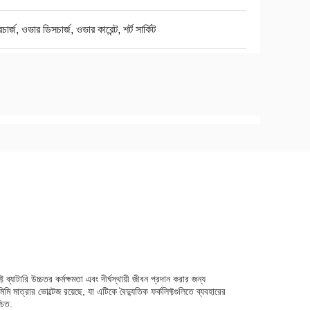
ার্জ, ওভার ডিসচার্জ, ওভার কারেন্ট, শর্ট সার্কিট
ট ব্যাটারি উচ্চতর কর্মক্ষমতা এবং দীর্ঘস্থায়ী জীবন প্রদান করার জন্য
্রার ভোল্টেজ রয়েছে, যা এটিকে বৈদ্যুতিক ফর্কলিফ্টগুলিতে ব্যবহারের
চিত.