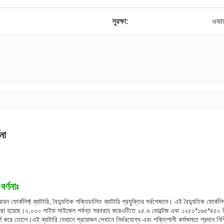
সুরক্ষা:
ওভারচ
না
বর্ণনাঃ
য়ন ফোর্কলিফ্ট ব্যাটারি, বৈদ্যুতিক শক্তিচালিত ব্যাটারি প্রযুক্তির সর্বশেষতম। এই বৈদ্যুতিক ফোর্কলিফ্
া হয়েছে।২,০০০ লাইফ সাইকেল পর্যন্ত সরবরাহ করেএটিতে ২৫.৬ ভোল্টেজ এবং ১২৫০*১৬৫*৪৫০ মিমি মাত
শ করে তোলে।এই ব্যাটারি যেখানে প্রয়োজন সেখানে নির্ভরযোগ্য এবং শক্তিশালী কর্মক্ষমতা প্রদান নিশ্