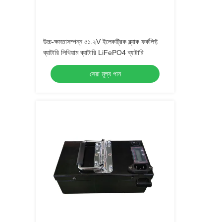
উচ্চ-ক্ষমতাসম্পন্ন ৫১.২V ইলেকট্রিক ব্ল্যাক ফর্কলিফ্ট
ব্যাটারি লিথিয়াম ব্যাটারি LiFePO4 ব্যাটারি
সেরা মূল্য পান