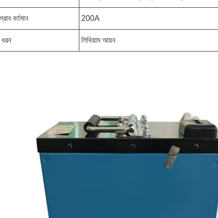
স্রাব বর্তমান
200A
র ধরন
লিথিয়াম আয়ন