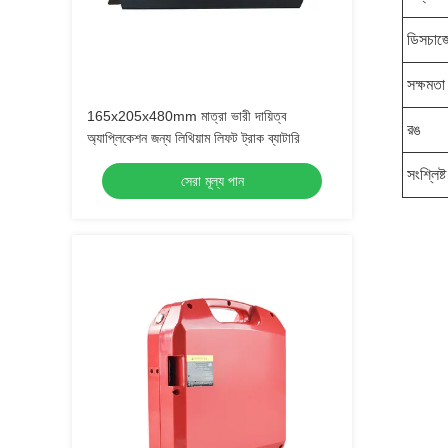
ডিসচার্
সক্ষমতা
165x205x480mm মাত্রা ভারী দায়িত্ব
রঙ
অ্যাপ্লিকেশন জন্য লিথিয়াম লিফট ট্রাক ব্যাটারি
সংশ্লিষ্
সেরা মূল্য পান