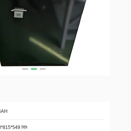
4AH
*815*549 মিমি