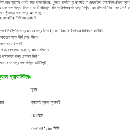
 লিথিয়াম ব্যাটারি একটি উচ্চ-কার্যকারিতা, পুনরায় চার্জযোগ্য ব্যাটারি যা বৈদ্যুতিক ফোর্কলিফ্টগুলিতে
য এবং দক্ষ শক্তি উৎস যা ভারী দায়িত্ব শিল্প অ্যাপ্লিকেশন জন্য নিখুঁত. এর টেকসই নির্মাণ এবং দীর্ঘ চ
ধান খুঁজছেন যারা জন্য আদর্শ পছন্দ।
ঃ ফোর্কলিফ্ট লিথিয়াম ব্যাটারি
 ফোর্কলিফটগুলিতে ব্যবহারের জন্য ডিজাইন করা উচ্চ-কার্যকারিতা লিথিয়াম ব্যাটারি
 ব্যবহারের জন্য দীর্ঘ চক্র জীবন
ান্ধব এবং টেকসই
 খরচ সাশ্রয়ের জন্য পুনরায় চার্জযোগ্য
য কর্মক্ষমতা জন্য টেকসই নির্মাণ
 অপারেশন জন্য দক্ষ শক্তি আউটপুট
যাল প্যারামিটারঃ
মূল্য
নাম
প্যালেট ট্রাক ব্যাটারি
২৪ ভোল্ট
১৯৭*৭৪*২৬০ মিমি