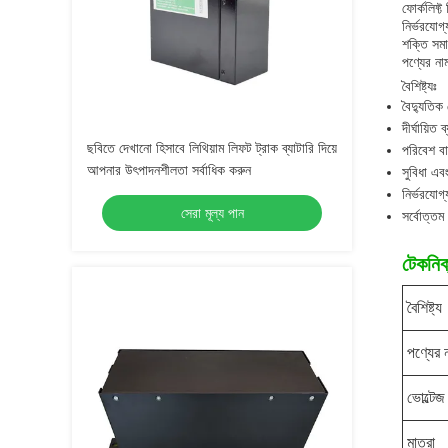
ফোর্কলিফ্ট
নির্ভরযোগ্
শক্তি সমা
পণ্যের নাম
বৈশিষ্ট্যঃ
বৈদ্যুতিক
দীর্ঘায়িত
ছবিতে দেখানো হিসাবে লিথিয়াম লিফট ট্রাক ব্যাটারি দিয়ে
পরিবেশ ব
আপনার উৎপাদনশীলতা সর্বাধিক করুন
সুবিধা এবং
নির্ভরযোগ্
সেরা মূল্য পান
সর্বোত্তম
টেকনিক্
বৈশিষ্ট্য
পণ্যের 
ভোল্টেজ
মাত্রা