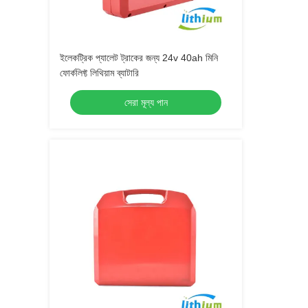
ইলেকট্রিক প্যালেট ট্রাকের জন্য 24v 40ah মিনি
ফোর্কলিফ্ট লিথিয়াম ব্যাটারি
সেরা মূল্য পান