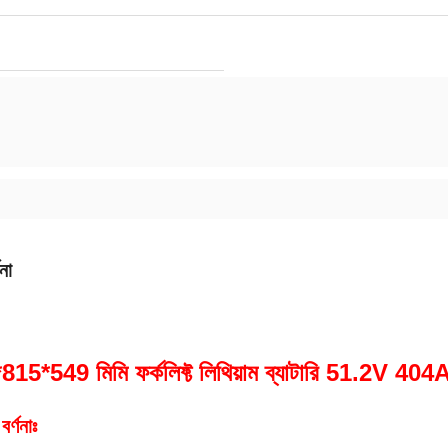
না
15*549 মিমি ফর্কলিফ্ট লিথিয়াম ব্যাটারি 51.2V 404Ah
বর্ণনাঃ