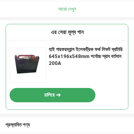
আরো দেখুন
এর সেরা মূল্য পান
হাই পারফরম্যান্স ইলেকট্রিক ফর্ক লিফট ব্যাটারি
645x196x548mm সর্বোচ্চ স্রাব বর্তমান
200A
চালিয়ে
প্রস্তাবিত পণ্য