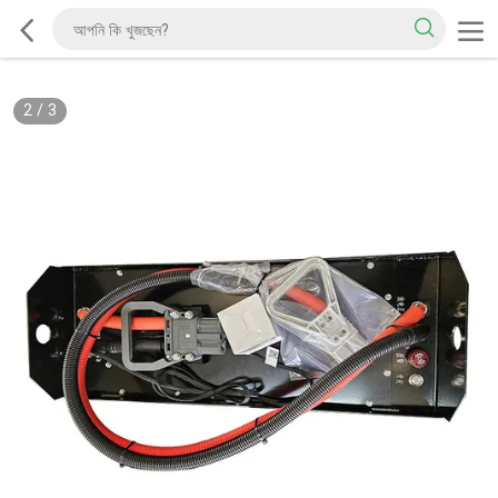
2
/
3