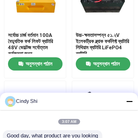
কারখানা ভ্রমণ
সর্বোচ্চ চার্জ বর্তমান 100A
উচ্চ-ক্ষমতাসম্পন্ন ৫১.২V
মান নিয়ন্ত্রণ
বৈদ্যুতিক ফর্ক লিফট ব্যাটারি
ইলেকট্রিক ব্ল্যাক ফর্কলিফ্ট ব্যাটারি
48V ভোল্টেজ সর্বোত্তম
লিথিয়াম ব্যাটারি LiFePO4
কর্মক্ষমতা জন্য
ব্যাটারি
উদ্ধৃতির জন্য আবেদন
অনুসন্ধান পাঠান
অনুসন্ধান পাঠান
ফর্কলিফ্ট লিথিয়াম ব্যাটারি
বৈদ্যুতিক ফর্কলিফ্ট লিথিয়াম আয়ন ব্যাটারি
Cindy Shi
৪৮ ভোল্ট লিথিয়াম-আয়ন ফর্কলিফ্ট ব্যাটারি
3:07 AM
প্যালেট ট্রাক ব্যাটারি
Good day, what product are you looking 