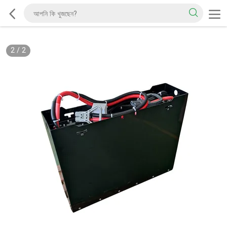
2
/
2