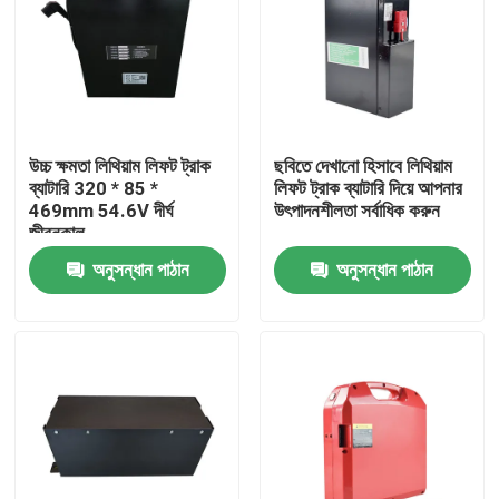
উচ্চ ক্ষমতা লিথিয়াম লিফট ট্রাক
ছবিতে দেখানো হিসাবে লিথিয়াম
ব্যাটারি 320 * 85 *
লিফট ট্রাক ব্যাটারি দিয়ে আপনার
469mm 54.6V দীর্ঘ
উৎপাদনশীলতা সর্বাধিক করুন
জীবনকাল
অনুসন্ধান পাঠান
অনুসন্ধান পাঠান
বাড়ি
পণ্য
আমাদের সম্পর্কে