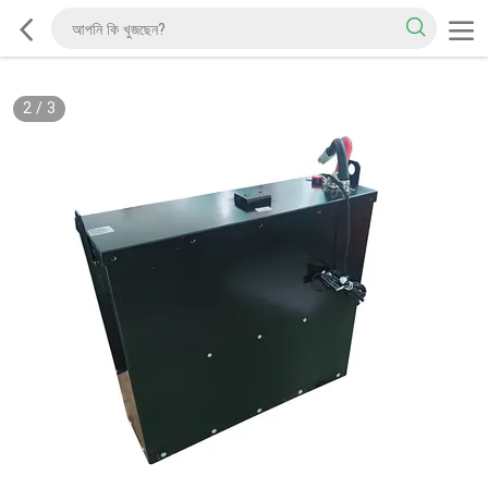
2
/
3