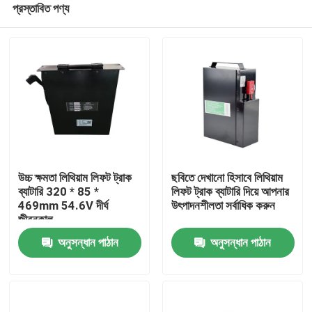
প্রস্তাবিত পণ্য
উচ্চ ক্ষমতা লিথিয়াম লিফট ট্রাক
ছবিতে দেখানো হিসাবে লিথিয়াম
ব্যাটারি 320 * 85 *
লিফট ট্রাক ব্যাটারি দিয়ে আপনার
469mm 54.6V দীর্ঘ
উৎপাদনশীলতা সর্বাধিক করুন
জীবনকাল
বাড়ি
অনুসন্ধান পাঠান
অনুসন্ধান পাঠান
পণ্য
আমাদের সম্পর্কে