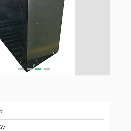
ছর
.6V