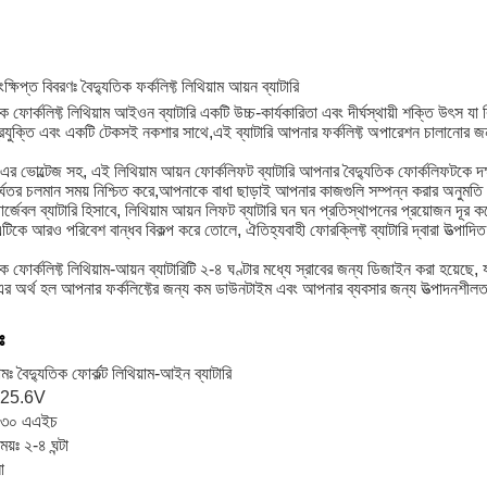
ক্ষিপ্ত বিবরণঃ বৈদ্যুতিক ফর্কলিফ্ট লিথিয়াম আয়ন ব্যাটারি
ক ফোর্কলিফ্ট লিথিয়াম আইওন ব্যাটারি একটি উচ্চ-কার্যকারিতা এবং দীর্ঘস্থায়ী শক্তি উৎস য
রযুক্তি এবং একটি টেকসই নকশার সাথে,এই ব্যাটারি আপনার ফর্কলিফ্ট অপারেশন চালানোর জন্
র ভোল্টেজ সহ, এই লিথিয়াম আয়ন ফোর্কলিফট ব্যাটারি আপনার বৈদ্যুতিক ফোর্কলিফটকে 
ীর্ঘতর চলমান সময় নিশ্চিত করে,আপনাকে বাধা ছাড়াই আপনার কাজগুলি সম্পন্ন করার অনুমতি 
ার্জেবল ব্যাটারি হিসাবে, লিথিয়াম আয়ন লিফট ব্যাটারি ঘন ঘন প্রতিস্থাপনের প্রয়োজন দূর ক
এটিকে আরও পরিবেশ বান্ধব বিকল্প করে তোলে, ঐতিহ্যবাহী ফোরক্লিফ্ট ব্যাটারি দ্বারা উত্পাদিত
ক ফোর্কলিফ্ট লিথিয়াম-আয়ন ব্যাটারিটি ২-৪ ঘণ্টার মধ্যে স্রাবের জন্য ডিজাইন করা হয়েছে,
অর্থ হল আপনার ফর্কলিফ্টের জন্য কম ডাউনটাইম এবং আপনার ব্যবসার জন্য উত্পাদনশীলতা 
ঃ
মঃ বৈদ্যুতিক ফোর্কল্ট লিথিয়াম-আইন ব্যাটারি
ঃ 25.6V
 ২৩০ এএইচ
ময়ঃ ২-৪ ঘন্টা
ো