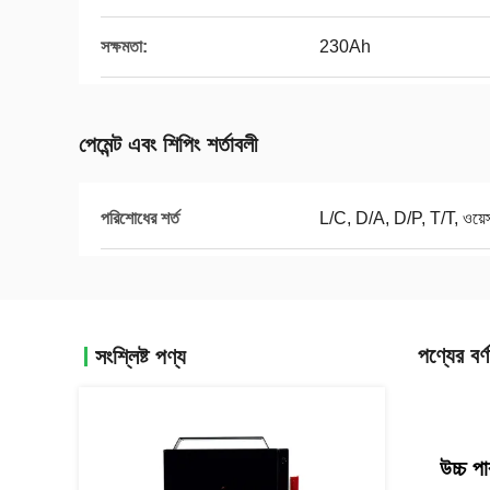
সক্ষমতা:
230Ah
পেমেন্ট এবং শিপিং শর্তাবলী
পরিশোধের শর্ত
L/C, D/A, D/P, T/T, ওয়েস্টা
পণ্যের বর্ণ
সংশ্লিষ্ট পণ্য
উচ্চ প