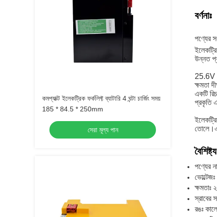
বর্ণনাঃ
পণ্যের সং
ইলেকট্রি
উন্নত প্
25.6V এ
ক্ষমতা দ
একটি রিচ
কমপ্যাক্ট ইলেকট্রিক ফর্কলিফ্ট ব্যাটারি 4 ঘন্টা চার্জিং সময়
প্রকৃতি 
185 * 84.5 * 250mm
ইলেকট্রি
তোলে।এর 
সেরা মূল্য পান
বৈশিষ্ট্য
পণ্যের না
ভোল্টেজ
ক্ষমতাঃ
স্রাবের স
রঙঃ কাল