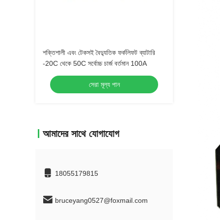
শক্তিশালী এবং টেকসই বৈদ্যুতিক ফর্কলিফট ব্যাটারি
-20C থেকে 50C সর্বোচ্চ চার্জ বর্তমান 100A
সেরা মূল্য পান
আমাদের সাথে যোগাযোগ
18055179815
bruceyang0527@foxmail.com