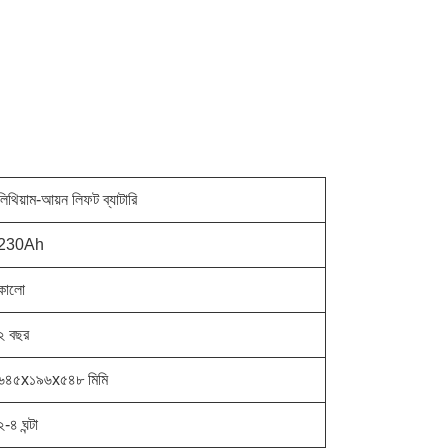
লিথিয়াম-আয়ন লিফট ব্যাটারি
230Ah
কালো
২ বছর
৬৪৫x১৯৬x৫৪৮ মিমি
২-৪ ঘন্টা