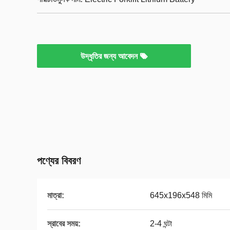
উদ্ধৃতির জন্য আবেদন
পণ্যের বিবরণ
মাত্রা:
645x196x548 মিমি
স্রাবের সময়:
2-4 ঘন্টা