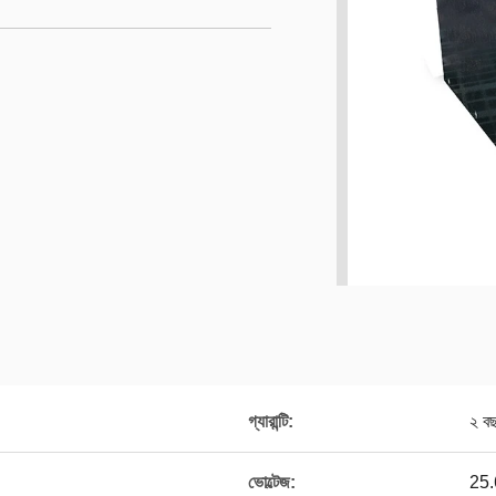
গ্যারান্টি:
২ ব
ভোল্টেজ:
25