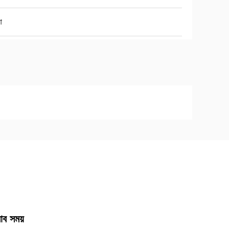
ো
রাব সময়