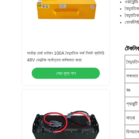
ওয়ারেন্ট
বৈদ্যুতিক
বৈদ্যুতিক
ফোর্কলিফ্ট
টেকনিক্
সর্বোচ্চ চার্জ বর্তমান 100A বৈদ্যুতিক ফর্ক লিফট ব্যাটারি
48V ভোল্টেজ সর্বোত্তম কর্মক্ষমতা জন্য
বৈদ্যুতি
সেরা মূল্য পান
সক্ষমতা
রঙ
গ্যারান্টি
মাত্রা
ডিসচার্