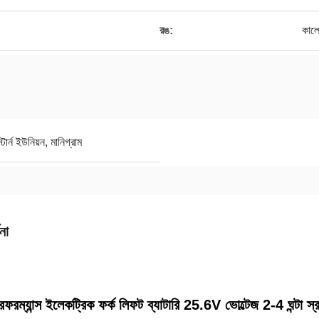
রঙ:
কাল
র্ন ইউনিয়ন, মানিগ্রাম
না
ারফরম্যান্স ইলেকট্রিক ফর্ক লিফট ব্যাটারি 25.6V ভোল্টেজ 2-4 ঘন্টা স্