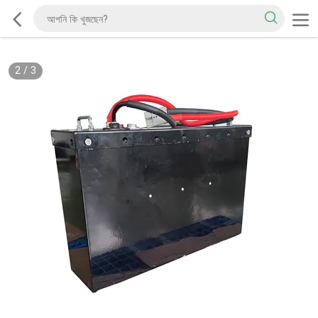
2
/
3