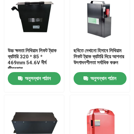
উচ্চ ক্ষমতা লিথিয়াম লিফট ট্রাক
ছবিতে দেখানো হিসাবে লিথিয়াম
ব্যাটারি 320 * 85 *
লিফট ট্রাক ব্যাটারি দিয়ে আপনার
469mm 54.6V দীর্ঘ
উৎপাদনশীলতা সর্বাধিক করুন
জীবনকাল
অনুসন্ধান পাঠান
অনুসন্ধান পাঠান
বাড়ি
পণ্য
আমাদের সম্পর্কে