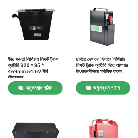
উচ্চ ক্ষমতা লিথিয়াম লিফট ট্রাক
ছবিতে দেখানো হিসাবে লিথিয়াম
ব্যাটারি 320 * 85 *
লিফট ট্রাক ব্যাটারি দিয়ে আপনার
469mm 54.6V দীর্ঘ
উৎপাদনশীলতা সর্বাধিক করুন
জীবনকাল
অনুসন্ধান পাঠান
অনুসন্ধান পাঠান
বাড়ি
পণ্য
আমাদের সম্পর্কে