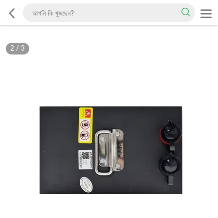
2
/
3