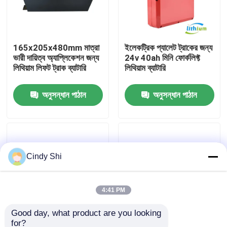
কারখানা ভ্রমণ
165x205x480mm মাত্রা
ইলেকট্রিক প্যালেট ট্রাকের জন্য
ভারী দায়িত্ব অ্যাপ্লিকেশন জন্য
24v 40ah মিনি ফোর্কলিফ্ট
মান নিয়ন্ত্রণ
লিথিয়াম লিফট ট্রাক ব্যাটারি
লিথিয়াম ব্যাটারি
উদ্ধৃতির জন্য আবেদন
অনুসন্ধান পাঠান
অনুসন্ধান পাঠান
ফর্কলিফ্ট লিথিয়াম ব্যাটারি
Cindy Shi
বৈদ্যুতিক ফর্কলিফ্ট লিথিয়াম আয়ন ব্যাটারি
৪৮ ভোল্ট লিথিয়াম-আয়ন ফর্কলিফ্ট ব্যাটারি
4:41 PM
Good day, what product are you looking 
প্যালেট ট্রাক ব্যাটারি
for?
কারখানার দাম লাল ফর্কলিফ্ট
শিল্প-গ্রেড এবং কাস্টমাইজযোগ্য