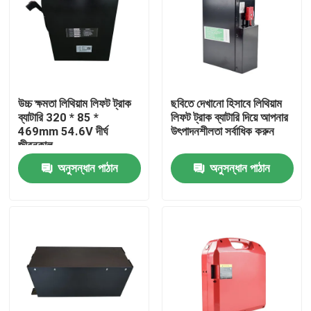
উচ্চ ক্ষমতা লিথিয়াম লিফট ট্রাক
ছবিতে দেখানো হিসাবে লিথিয়াম
ব্যাটারি 320 * 85 *
লিফট ট্রাক ব্যাটারি দিয়ে আপনার
469mm 54.6V দীর্ঘ
উৎপাদনশীলতা সর্বাধিক করুন
জীবনকাল
অনুসন্ধান পাঠান
অনুসন্ধান পাঠান
বাড়ি
পণ্য
আমাদের সম্পর্কে