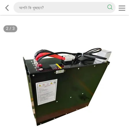
2
/
3