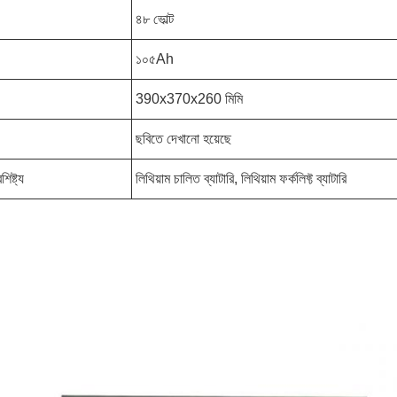
৪৮ ভোল্ট
১০৫Ah
390x370x260 মিমি
ছবিতে দেখানো হয়েছে
িষ্ট্য
লিথিয়াম চালিত ব্যাটারি, লিথিয়াম ফর্কলিফ্ট ব্যাটারি