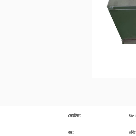
ভোল্টেজ:
৪৮ ভ
রঙ:
ছবিত