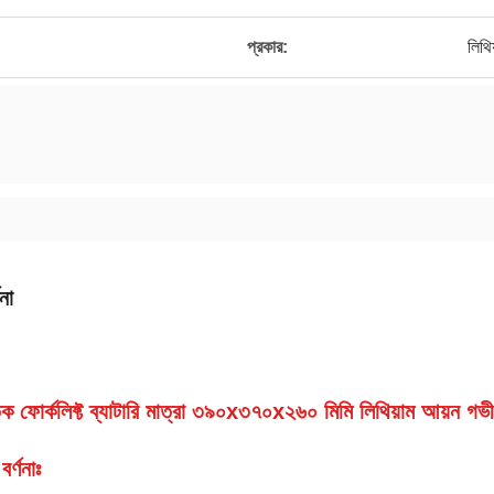
প্রকার:
লিথিয
না
তিক ফোর্কলিফ্ট ব্যাটারি মাত্রা ৩৯০x৩৭০x২৬০ মিমি লিথিয়াম আয়ন গভী
বর্ণনাঃ