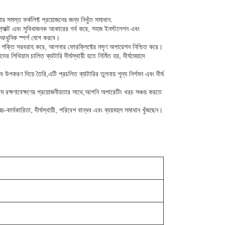
নার সমস্ত ফর্কলিফ্ট প্রয়োজনের জন্য নিখুঁত সমাধান.
্প্যাক্ট এবং সুবিধাজনক আকারের গর্ব করে, সহজ ইনস্টলেশন এবং
 আধুনিক স্পর্শ যোগ করবে।
্য শক্তি সরবরাহ করে, আপনার ফোরক্লিফ্টের মসৃণ অপারেশন নিশ্চিত করে।
থিয়াম চালিত ব্যাটারি দীর্ঘস্থায়ী হতে নির্মিত হয়, দীর্ঘমেয়াদে
উপকরণ দিয়ে তৈরি,এটি প্রচলিত ব্যাটারির তুলনায় শূন্য নির্গমন এবং দীর্ঘ
ূনতম রক্ষণাবেক্ষণের প্রয়োজনীয়তার সাথে,আপনি অপারেটিং খরচ সঞ্চয় করতে
চ্চ-কার্যকারিতা, দীর্ঘস্থায়ী, পরিবেশ বান্ধব এবং ব্যয়বহুল সমাধান খুঁজছেন।