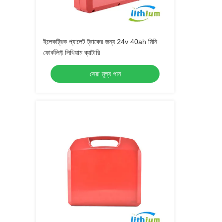
ইলেকট্রিক প্যালেট ট্রাকের জন্য 24v 40ah মিনি
ফোর্কলিফ্ট লিথিয়াম ব্যাটারি
সেরা মূল্য পান