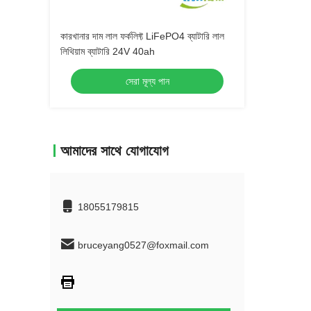
কারখানার দাম লাল ফর্কলিফ্ট LiFePO4 ব্যাটারি লাল
লিথিয়াম ব্যাটারি 24V 40ah
সেরা মূল্য পান
আমাদের সাথে যোগাযোগ
18055179815
bruceyang0527@foxmail.com