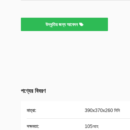
উদ্ধৃতির জন্য আবেদন
পণ্যের বিবরণ
মাত্রা:
390x370x260 মিমি
সক্ষমতা:
105আহ