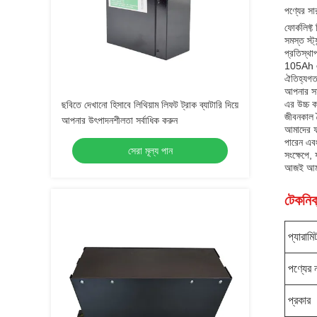
পণ্যের সার
ফোর্কলিফ্ট
সমস্ত স্ট
প্রতিস্থা
105Ah এর 
ঐতিহ্যগত ল
আপনার সময
এর উচ্চ ক
ছবিতে দেখানো হিসাবে লিথিয়াম লিফট ট্রাক ব্যাটারি দিয়ে
জীবনকাল 
আপনার উৎপাদনশীলতা সর্বাধিক করুন
আমাদের ফর
পারেন এবং
সেরা মূল্য পান
সংক্ষেপে, 
আজই আমাদে
টেকনিক্
প্যারামি
পণ্যের 
প্রকার