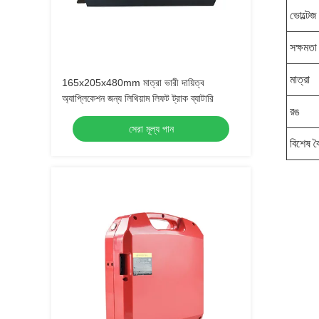
ভোল্টেজ
সক্ষমতা
মাত্রা
165x205x480mm মাত্রা ভারী দায়িত্ব
অ্যাপ্লিকেশন জন্য লিথিয়াম লিফট ট্রাক ব্যাটারি
রঙ
সেরা মূল্য পান
বিশেষ বৈশ