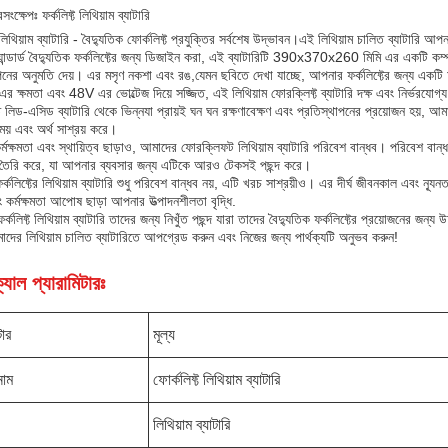
সংক্ষেপঃ ফর্কলিফ্ট লিথিয়াম ব্যাটারি
 লিথিয়াম ব্যাটারি - বৈদ্যুতিক ফোর্কলিফ্ট প্রযুক্তির সর্বশেষ উদ্ভাবন।এই লিথিয়াম চালিত ব্যাটারি আপ
্যান্ডার্ড বৈদ্যুতিক ফর্কলিফ্টের জন্য ডিজাইন করা, এই ব্যাটারিটি 390x370x260 মিমি এর একটি কম
পনের অনুমতি দেয়। এর মসৃণ নকশা এবং রঙ,যেমন ছবিতে দেখা যাচ্ছে, আপনার ফর্কলিফ্টের জন্য একটি
ক্ষমতা এবং 48V এর ভোল্টেজ দিয়ে সজ্জিত, এই লিথিয়াম ফোরক্লিফ্ট ব্যাটারি দক্ষ এবং নির্ভরযোগ
িড-এসিড ব্যাটারি থেকে ভিন্নযা প্রায়ই ঘন ঘন রক্ষণাবেক্ষণ এবং প্রতিস্থাপনের প্রয়োজন হয়, আমাদের লি
় এবং অর্থ সাশ্রয় করে।
র্মক্ষমতা এবং স্থায়িত্ব ছাড়াও, আমাদের ফোরক্লিফট লিথিয়াম ব্যাটারি পরিবেশ বান্ধব। পরিবেশ বান্ধব 
তৈরি করে, যা আপনার ব্যবসার জন্য এটিকে আরও টেকসই পছন্দ করে।
্কলিফ্টের লিথিয়াম ব্যাটারি শুধু পরিবেশ বান্ধব নয়, এটি খরচ সাশ্রয়ীও। এর দীর্ঘ জীবনকাল এবং ন্য
 কর্মক্ষমতা আপোষ ছাড়া আপনার উত্পাদনশীলতা বৃদ্ধি.
ফর্কলিফ্ট লিথিয়াম ব্যাটারি তাদের জন্য নিখুঁত পছন্দ যারা তাদের বৈদ্যুতিক ফর্কলিফ্টের প্রয়োজনের জন্য উ
র লিথিয়াম চালিত ব্যাটারিতে আপগ্রেড করুন এবং নিজের জন্য পার্থক্যটি অনুভব করুন!
যাল প্যারামিটারঃ
টার
মূল্য
নাম
ফোর্কলিফ্ট লিথিয়াম ব্যাটারি
লিথিয়াম ব্যাটারি