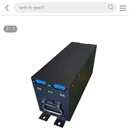
2
/
3