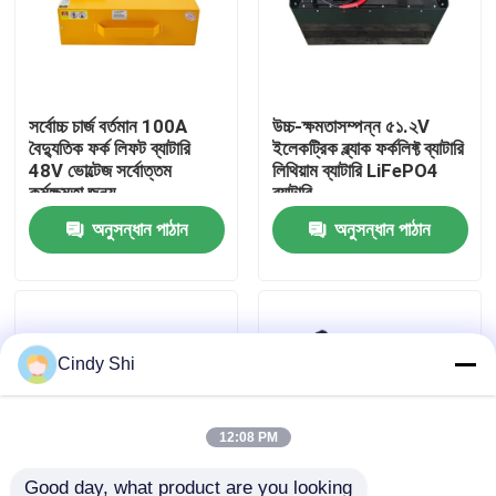
কারখানা ভ্রমণ
সর্বোচ্চ চার্জ বর্তমান 100A
উচ্চ-ক্ষমতাসম্পন্ন ৫১.২V
মান নিয়ন্ত্রণ
বৈদ্যুতিক ফর্ক লিফট ব্যাটারি
ইলেকট্রিক ব্ল্যাক ফর্কলিফ্ট ব্যাটারি
48V ভোল্টেজ সর্বোত্তম
লিথিয়াম ব্যাটারি LiFePO4
কর্মক্ষমতা জন্য
ব্যাটারি
উদ্ধৃতির জন্য আবেদন
অনুসন্ধান পাঠান
অনুসন্ধান পাঠান
ফর্কলিফ্ট লিথিয়াম ব্যাটারি
বৈদ্যুতিক ফর্কলিফ্ট লিথিয়াম আয়ন ব্যাটারি
Cindy Shi
৪৮ ভোল্ট লিথিয়াম-আয়ন ফর্কলিফ্ট ব্যাটারি
12:08 PM
প্যালেট ট্রাক ব্যাটারি
Good day, what product are you looking 