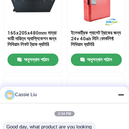
কারখানা ভ্রমণ
165x205x480mm মাত্রা
ইলেকট্রিক প্যালেট ট্রাকের জন্য
মান নিয়ন্ত্রণ
ভারী দায়িত্ব অ্যাপ্লিকেশন জন্য
24v 40ah মিনি ফোর্কলিফ্ট
লিথিয়াম লিফট ট্রাক ব্যাটারি
লিথিয়াম ব্যাটারি
উদ্ধৃতির জন্য আবেদন
অনুসন্ধান পাঠান
অনুসন্ধান পাঠান
ফর্কলিফ্ট লিথিয়াম ব্যাটারি
বৈদ্যুতিক ফর্কলিফ্ট লিথিয়াম আয়ন ব্যাটারি
Cassie Liu
৪৮ ভোল্ট লিথিয়াম-আয়ন ফর্কলিফ্ট ব্যাটারি
2:34 PM
প্যালেট ট্রাক ব্যাটারি
Good day, what product are you looking 