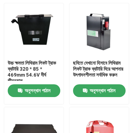
উচ্চ ক্ষমতা লিথিয়াম লিফট ট্রাক
ছবিতে দেখানো হিসাবে লিথিয়াম
ব্যাটারি 320 * 85 *
লিফট ট্রাক ব্যাটারি দিয়ে আপনার
469mm 54.6V দীর্ঘ
উৎপাদনশীলতা সর্বাধিক করুন
জীবনকাল
অনুসন্ধান পাঠান
অনুসন্ধান পাঠান
বাড়ি
পণ্য
আমাদের সম্পর্কে