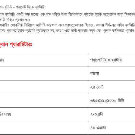
 ওভারভিউ - প্যালেট ট্রাক ব্যাটারি
্রাক ব্যাটারি একটি উচ্চ মানের এবং দক্ষ শক্তি উৎস বিশেষভাবে প্যালেট ট্রাক উত্তোলন জন্য ডিজাই
্থায়ী শক্তি প্রদান করে.
ষস্থানীয় ফোর্কলিফ্ট লিথিয়াম ব্যাটারি কারখানা এবং প্রস্তুতকারক হিসাবে, আমরা শীর্ষ-এর লাইন ব্যাটারি
র প্যালেট ট্রাক ব্যাটারি ব্যতিক্রম নয়, কারণ এটি ভারী ব্যবহার সহ্য এবং ধ্রুবক কর্মক্ষমতা প্রদা
যাল প্যারামিটারঃ
নাম
প্যালেট ট্রাক ব্যাটারি
কালো
২৪ ভোল্ট
৬৪৫x১৯০x৫২০ মিমি
জের সময়
২-৩ ঘন্টা
৪০ এএইচ