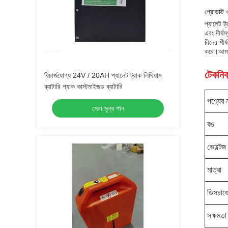
প্রোডাক্ট
প্যালেট ট
এবং দীর্ঘস
চীনের শীর্
করে।আমাদে
টেকনিক্
রিচার্জযোগ্য 24V / 20AH প্যালেট ট্রাক লিথিয়াম
ব্যাটারি প্যাক কাস্টমাইজড ব্যাটারি
পণ্যের 
সেরা মূল্য পান
রঙ
ভোল্টেজ
মাত্রা
ডিসচার্
সক্ষমতা