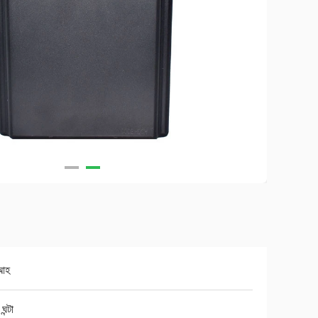
আহ
ন্টা