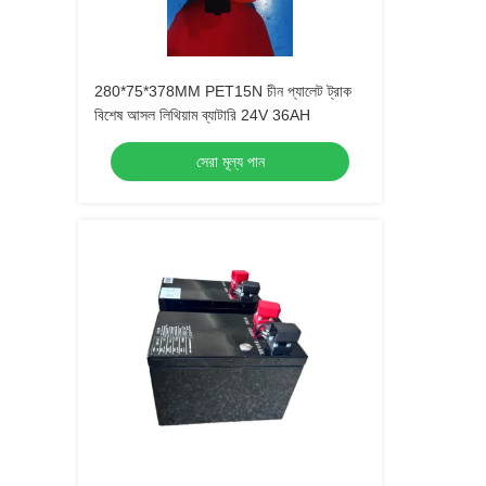
280*75*378MM PET15N চীন প্যালেট ট্রাক
বিশেষ আসল লিথিয়াম ব্যাটারি 24V 36AH
সেরা মূল্য পান