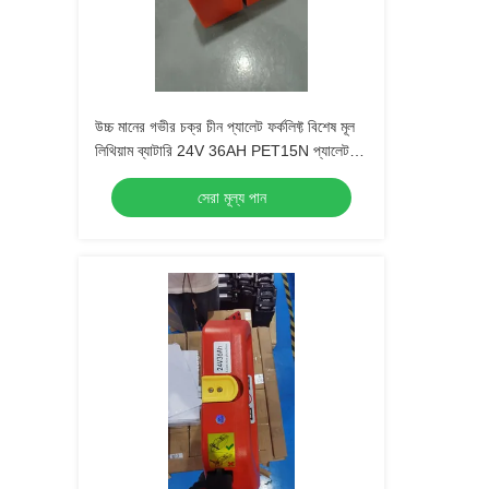
উচ্চ মানের গভীর চক্র চীন প্যালেট ফর্কলিফ্ট বিশেষ মূল
লিথিয়াম ব্যাটারি 24V 36AH PET15N প্যালেট
ফর্কলিফ্টের জন্য
সেরা মূল্য পান