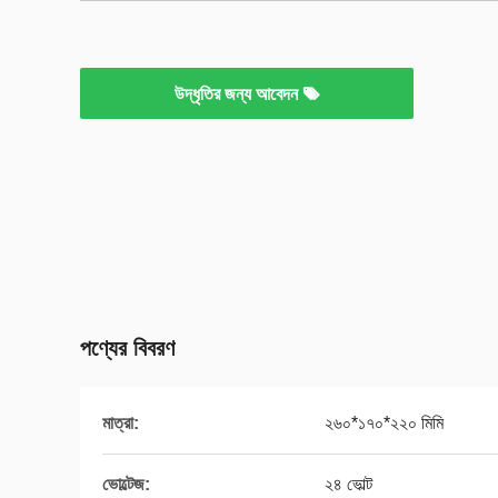
উদ্ধৃতির জন্য আবেদন
পণ্যের বিবরণ
মাত্রা:
২৬০*১৭০*২২০ মিমি
ভোল্টেজ:
২৪ ভোল্ট