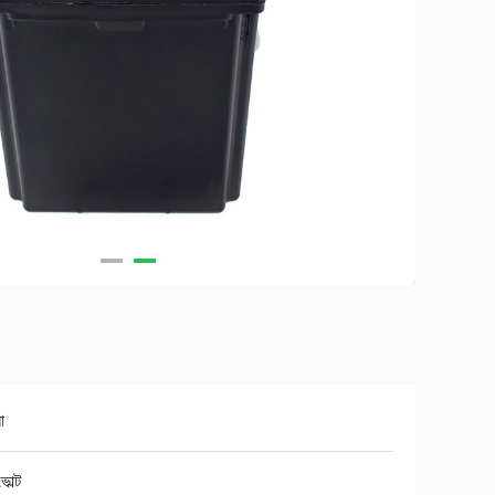
ো
োল্ট