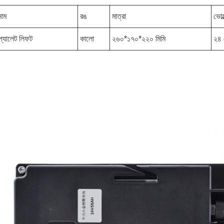
নাম
রঙ
মাত্রা
ভোল
 প্যালেট লিফট
কালো
২৬০*১৭০*২২০ মিমি
২৪ 