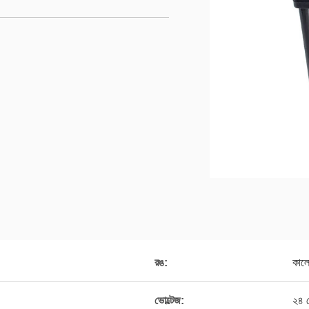
রঙ:
কাল
ভোল্টেজ:
২৪ ভ