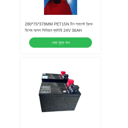
280*75*378MM PET15N চীন প্যালেট ট্রাক
বিশেষ আসল লিথিয়াম ব্যাটারি 24V 36AH
সেরা মূল্য পান