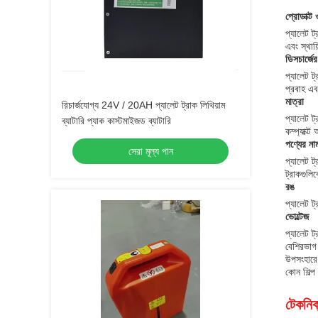
প্রোডাক্ট
প্যালেট ট
এবং স্থায
ডিসচার্জের
প্যালেট ট
প্রবাহ এব
মাত্রা
রিচার্জযোগ্য 24V / 20AH প্যালেট ট্রাক লিথিয়াম
প্যালেট ট
ব্যাটারি প্যাক কাস্টমাইজড ব্যাটারি
কম্প্যাক্
পণ্যের না
সেরা মূল্য পান
প্যালেট ট
ট্রাকগুলি
রঙ
প্যালেট ট
ভোল্টেজ
প্যালেট ট
বেশিরভাগ স
উপসংহারে,
কোন শিল্প
টেকনিক্