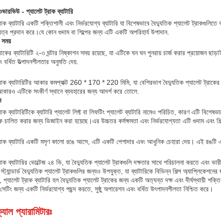
 ওভারভিউ - প্যালেট ট্রাক ব্যাটারি
্রাক ব্যাটারি একটি শক্তিশালী এবং নির্ভরযোগ্য ব্যাটারি যা বিশেষভাবে বৈদ্যুতিক প্যালেট ট্রাকগুলিতে 
়িত্ব প্রদান করে।যে কোন গুদাম বা শিল্পের জন্য এটি একটি অপরিহার্য উপাদান.
 সময়
্রাকের ব্যাটারিটি ২-৩ ঘন্টার নিষ্কাশন সময় রয়েছে, যা এটিকে ঘন ঘন পুনরায় চার্জ করার প্রয়োজন ছা
ং বর্ধিত উত্পাদনশীলতার অনুমতি দেয়.
্রাক ব্যাটারিটির আকার কমপ্যাক্ট 260 * 170 * 220 মিমি, যা বেশিরভাগ বৈদ্যুতিক প্যালেট ট্রা
ট আকারও এটিকে সংকীর্ণ স্থানে ব্যবহারের জন্য আদর্শ করে তোলে.
ম
্রাক ব্যাটারিটিকে ব্যাটারি প্যালেট লিফ্ট বা লিফটিং প্যালেট ব্যাটারি নামেও পরিচিত, কারণ এটি বিশ
কে চালিত করার জন্য ডিজাইন করা হয়েছে।এর উচ্চতর কর্মক্ষমতা এবং নির্ভরযোগ্যতা এটি গুদাম এবং শি
্রাক ব্যাটারি একটি মসৃণ কালো রঙে আসে, এটি একটি পেশাদার এবং আধুনিক চেহারা দেয়। এই রঙটি এ
্রাক ব্যাটারির ভোল্টেজ ২৪ ভি, যা বৈদ্যুতিক প্যালেট ট্রাকগুলি দক্ষতার সাথে পরিচালনা করতে এবং 
্ট্যান্ডার্ড বৈদ্যুতিক প্যালেট ট্রাকগুলির জন্যও উপযুক্ত, যা ব্যাটারিকে বিভিন্ন শিল্প অ্যাপ্লিকেশন
 প্যালেট ট্রাক ব্যাটারি হল বৈদ্যুতিক প্যালেট ট্রাকের জন্য একটি অত্যন্ত দক্ষ এবং দীর্ঘস্থায়ী শক্
 সেটিং জন্য একটি নির্ভরযোগ্য পছন্দ করতে, সুষ্ঠু অপারেশন এবং বর্ধিত উৎপাদনশীলতা নিশ্চিত করে।
যাল প্যারামিটারঃ