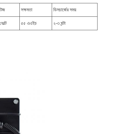
্টেজ
সক্ষমতা
ডিসচার্জের সময়
ভোল্ট
৫৫ এএইচ
২-৩ ঘন্টা