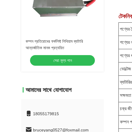
টেকনিক্
পণ্যের বৈ
কম্পন প্রতিরোধের ফর্কলিফ্ট লিথিয়াম ব্যাটারি
পণ্যের 
আন্তর্জাতিক মানক প্রত্যয়িত
পণ্যের 
সেরা মূল্য পান
ভোল্টেজ
ব্যাটারি
আমাদের সাথে যোগাযোগ
সক্ষমতা
চক্র জী
18055179815
কম্পন প
bruceyang0527@foxmail.com