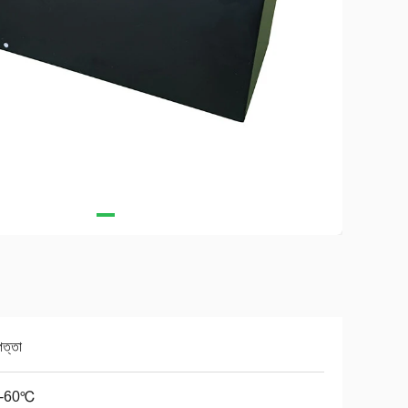
পত্তা
0-60℃