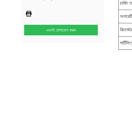
চার্জিং 
অপারেটি
রিচার্জে
এখনই যোগাযোগ করুন
সার্টিফ