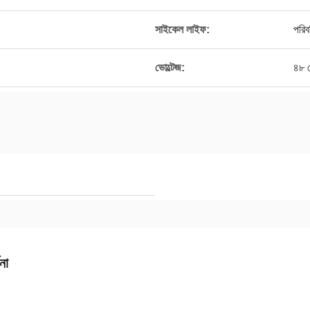
সাইকেল লাইফ:
পরিবর
ভোল্টেজ:
৪৮ ভ
না