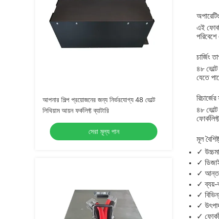
অপারেটিং
এই ফোর্ক
পরিবেশে 
চার্জিং ত
৪৮ ভোল্ট 
যেতে পার
রিচার্জের
আপনার শিল্প প্রয়োজনের জন্য নির্ভরযোগ্য 48 ভোল্ট
৪৮ ভোল্ট
লিথিয়াম আয়ন ফর্কলিফ্ট ব্যাটারি
ফোর্কলিফ্
সেরা মূল্য পান
মূল বৈশিষ্ট
✓ উচ্চমান
✓ ডিজা
✓ আন্তর্
✓ ব্যয়-
✓ বিভিন্
✓ উৎপাদন
✓ ফোর্কল