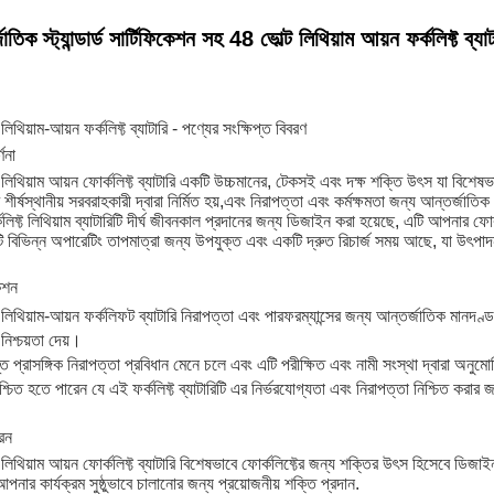
াতিক স্ট্যান্ডার্ড সার্টিফিকেশন সহ 48 ভোল্ট লিথিয়াম আয়ন ফর্কলিফ্ট ব্যাট
লিথিয়াম-আয়ন ফর্কলিফ্ট ব্যাটারি - পণ্যের সংক্ষিপ্ত বিবরণ
্ণনা
 লিথিয়াম আয়ন ফোর্কলিফ্ট ব্যাটারি একটি উচ্চমানের, টেকসই এবং দক্ষ শক্তি উৎস যা বিশেষভ
শীর্ষস্থানীয় সরবরাহকারী দ্বারা নির্মিত হয়,এবং নিরাপত্তা এবং কর্মক্ষমতা জন্য আন্তর্জাতিক
লিফ্ট লিথিয়াম ব্যাটারিটি দীর্ঘ জীবনকাল প্রদানের জন্য ডিজাইন করা হয়েছে, এটি আপনার ফোর্
বিভিন্ন অপারেটিং তাপমাত্রা জন্য উপযুক্ত এবং একটি দ্রুত রিচার্জ সময় আছে, যা উৎপাদ
কেশন
 লিথিয়াম-আয়ন ফর্কলিফট ব্যাটারি নিরাপত্তা এবং পারফরম্যান্সের জন্য আন্তর্জাতিক মানদণ
নিশ্চয়তা দেয়।
ত প্রাসঙ্গিক নিরাপত্তা প্রবিধান মেনে চলে এবং এটি পরীক্ষিত এবং নামী সংস্থা দ্বারা অনুম
্চিত হতে পারেন যে এই ফর্কলিফ্ট ব্যাটারিটি এর নির্ভরযোগ্যতা এবং নিরাপত্তা নিশ্চিত করার জ
রন
 লিথিয়াম আয়ন ফোর্কলিফ্ট ব্যাটারি বিশেষভাবে ফোর্কলিফ্টের জন্য শক্তির উৎস হিসেবে ডিজা
পনার কার্যক্রম সুষ্ঠুভাবে চালানোর জন্য প্রয়োজনীয় শক্তি প্রদান.