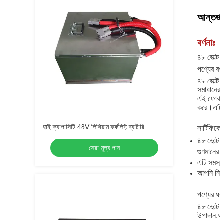
আন্তর্জ
বর্ণনাঃ
৪৮ ভোল্ট 
পণ্যের বর
৪৮ ভোল্ট
সমাধানের 
এই ফোর্ক
করে।এটি 
হাই ক্যাপাসিটি 48V লিথিয়াম ফর্কলিফ্ট ব্যাটারি
সার্টিফি
৪৮ ভোল্ট
সেরা মূল্য পান
গুণমানের 
এটি সমস্
আপনি নিশ
পণ্যের ধ
৪৮ ভোল্ট
উপাদান,আ