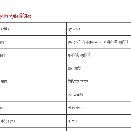
যাল প্যারামিটারঃ
শিষ্ট্য
মূল্যবোধ
নাম
৪৮ ভোল্ট লিথিয়াম-আয়ন ফর্কলিফট ব্যাটারি
ধরন
ফর্কলিফ্ট ব্যাটারি
৪৮ ভোল্ট
র ধরন
লিথিয়াম আয়ন
২০ এএইচ
বন
পরিবর্তিত
্রতিরোধের
কম্পন