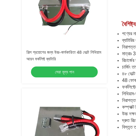
বৈশিষ্ট্য
পণ্যের না
ব্যাটারি
নিরাপত্তা
শিল্প প্রয়োগের জন্য উচ্চ-কার্যকারিতা 48 ভোল্ট লিথিয়াম
মাত্রা
আয়ন ফর্কলিফ্ট ব্যাটারি
রিচার্জের 
চার্জিং 
সেরা মূল্য পান
৪৮ ভোল্ট 
48 ফোর্কল
ফর্কলিফ্টে
লিথিয়াম-
নিরাপত্তা 
কম্প্যাক্
উচ্চ দক্ষ
দ্রুত রিচা
বিস্তৃত 