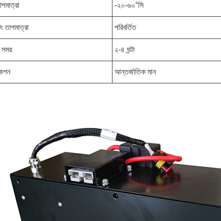
তাপমাত্রা
-২০-৬০°সি
ং তাপমাত্রা
পরিবর্তিত
র সময়
২-৪ ঘন্টা
িকেশন
আন্তর্জাতিক মান