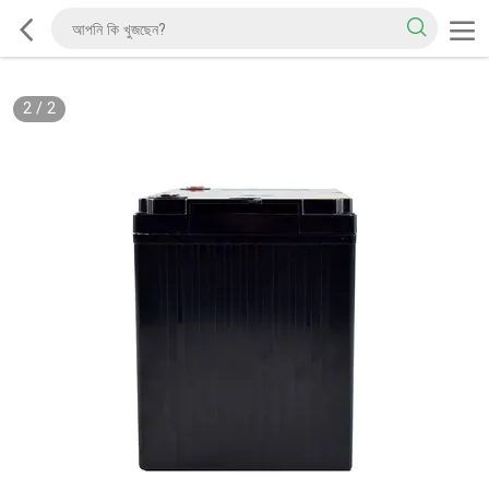
2
/
2