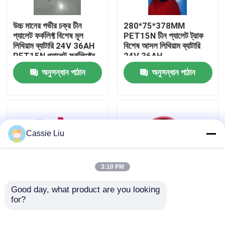
উচ্চ মানের গভীর চক্র চীন
280*75*378MM
কারখানা ভ্রমণ
প্যালেট ফর্কলিফ্ট বিশেষ মূল
PET15N চীন প্যালেট ট্রাক
লিথিয়াম ব্যাটারি 24V 36AH
বিশেষ আসল লিথিয়াম ব্যাটারি
PET15N প্যালেট ফর্কলিফ্টের
24V 36AH
মান নিয়ন্ত্রণ
জন্য
অনুসন্ধান পাঠান
অনুসন্ধান পাঠান
উদ্ধৃতির জন্য আবেদন
ফর্কলিফ্ট লিথিয়াম ব্যাটারি
Cassie Liu
বৈদ্যুতিক ফর্কলিফ্ট লিথিয়াম আয়ন ব্যাটারি
3:10 PM
৪৮ ভোল্ট লিথিয়াম-আয়ন ফর্কলিফ্ট ব্যাটারি
Good day, what product are you looking 
for?
24V 40AH Pallet Truck
40AH ক্ষমতা 24V ভোল্টেজ
Lithium Battery
প্যালেট ট্রাক উপাদান হ্যান্ডলিং
প্যালেট ট্রাক ব্যাটারি
260x170x220mm
জন্য লিথিয়াম ব্যাটারি