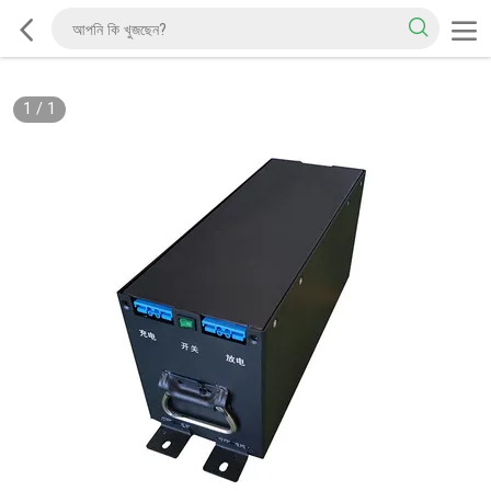
1
/
1