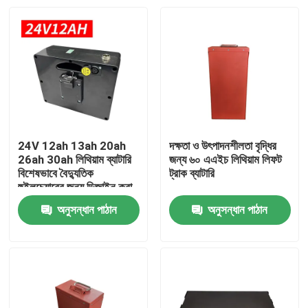
24V 12ah 13ah 20ah
দক্ষতা ও উৎপাদনশীলতা বৃদ্ধির
26ah 30ah লিথিয়াম ব্যাটারি
জন্য ৬০ এএইচ লিথিয়াম লিফট
বিশেষভাবে বৈদ্যুতিক
ট্রাক ব্যাটারি
হুইলচেয়ারের জন্য ডিজাইন করা
হয়েছে
অনুসন্ধান পাঠান
অনুসন্ধান পাঠান
বাড়ি
পণ্য
আমাদের সম্পর্কে