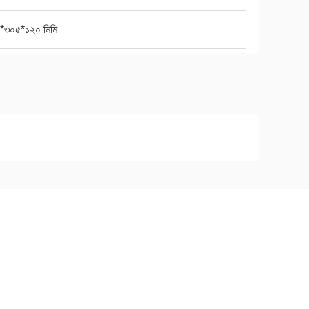
*৩০৫*১২০ মিমি