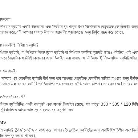
রসংক্ষেপঃ
ট লিথিয়াম ব্যাটারি একটি উচ্চমানের এবং নির্ভরযোগ্য শক্তি উৎস বিশেষভাবে বৈদ্যুতিক ফোর্কলিফ্টের জন
ব প্রদান করে,এটি আপনার সমস্ত উপাদান হ্যান্ডলিং প্রয়োজনের জন্য নিখুঁত পছন্দ করে তোলে.
ঃ ফোর্কলিফ্ট লিথিয়াম ব্যাটারি
লিথিয়াম ব্যাটারি, যা লিথিয়াম লিফট ট্রাক ব্যাটারি বা লিথিয়াম ফর্কলিফ্ট ব্যাটারি নামেও পরিচিত, এটি
ভাবে বৈদ্যুতিক ফর্কলিফ্ট চালানোর জন্য ডিজাইন করা হয়েছে, যা ঐতিহ্যবাহী লিড-এসিড ব্যাটারিগুলি
তাঃ ৬০ এএইচ
্ষমতার এই ফোর্কলিফ্ট ব্যাটারি দীর্ঘ সময় ধরে আপনার বৈদ্যুতিক ফোর্কলিফ্ট চালিয়ে যাওয়ার জন্য দীর্
 তোলে এবং ঘন ঘন ব্যাটারি প্রতিস্থাপন প্রয়োজন হ্রাসদীর্ঘমেয়াদে আপনার সময় এবং অর্থ সাশ্রয় ক
৩৩০*৩০৫*১২০ মিমি
 লিথিয়াম ব্যাটারিটির একটি কমপ্যাক্ট এবং হালকা ডিজাইন রয়েছে, যার মাত্রা 330 * 305 * 120 
ন সুবিধাগুলিতে আরও ভাল স্থান ব্যবহারের অনুমতি দেয়.
 24V
়াম ব্যাটারি 24V ভোল্টেজ এ কাজ করে, আপনার বৈদ্যুতিক ফর্কলিফ্টের জন্য একটি স্থিতিশীল এবং 
জ সম্পন্ন করতে পারেন।.