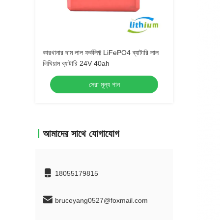
কারখানার দাম লাল ফর্কলিফ্ট LiFePO4 ব্যাটারি লাল
লিথিয়াম ব্যাটারি 24V 40ah
সেরা মূল্য পান
আমাদের সাথে যোগাযোগ
18055179815
bruceyang0527@foxmail.com