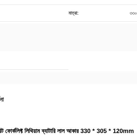
মাত্রা:
৩৩০
না
্ট ফোর্কলিফ্ট লিথিয়াম ব্যাটারি লাল আকার 330 * 305 * 120mm