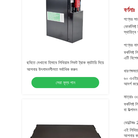
বর্ণনাঃ
পণ্যের সা
ফোর্কলিফ্
স্থায়িত্
পণ্যের নাম
ফর্কলিফ্ট 
এটি বিশেষ
ছবিতে দেখানো হিসাবে লিথিয়াম লিফট ট্রাক ব্যাটারি দিয়ে
আপনার উৎপাদনশীলতা সর্বাধিক করুন
ধারণক্ষম
৬০ এএইচ ক
সেরা মূল্য পান
আদর্শ করে
মাত্রাঃ 
ফর্কলিফ্ট
বা উত্পাদ
ভোল্টেজঃ
এই লিথিয
আপনার কা