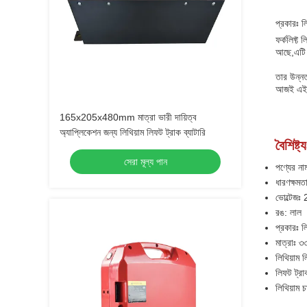
প্রকারঃ লি
ফর্কলিফ্ট
আছে,এটি 
তার উন্নত
আজই এই শী
165x205x480mm মাত্রা ভারী দায়িত্ব
অ্যাপ্লিকেশন জন্য লিথিয়াম লিফট ট্রাক ব্যাটারি
বৈশিষ্ট্য
সেরা মূল্য পান
পণ্যের নাম
ধারণক্ষম
ভোল্টেজঃ
রঙ: লাল
প্রকারঃ লি
মাত্রাঃ 
লিথিয়াম ল
লিফট ট্রাক
লিথিয়াম চ