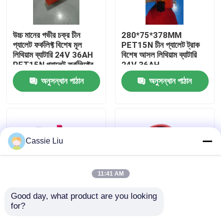
কারখানা ভ্রমণ
উচ্চ মানের গভীর চক্র চীন
280*75*378MM
প্যালেট ফর্কলিফ্ট বিশেষ মূল
PET15N চীন প্যালেট ট্রাক
লিথিয়াম ব্যাটারি 24V 36AH
বিশেষ আসল লিথিয়াম ব্যাটারি
মান নিয়ন্ত্রণ
PET15N প্যালেট ফর্কলিফ্টের
24V 36AH
জন্য
অনুসন্ধান পাঠান
অনুসন্ধান পাঠান
উদ্ধৃতির জন্য আবেদন
ফর্কলিফ্ট লিথিয়াম ব্যাটারি
Cassie Liu
বৈদ্যুতিক ফর্কলিফ্ট লিথিয়াম আয়ন ব্যাটারি
11:41 AM
৪৮ ভোল্ট লিথিয়াম-আয়ন ফর্কলিফ্ট ব্যাটারি
Good day, what product are you looking 
for?
24V 40AH Pallet Truck
40AH ক্ষমতা 24V ভোল্টেজ
প্যালেট ট্রাক ব্যাটারি
Lithium Battery
প্যালেট ট্রাক উপাদান হ্যান্ডলিং