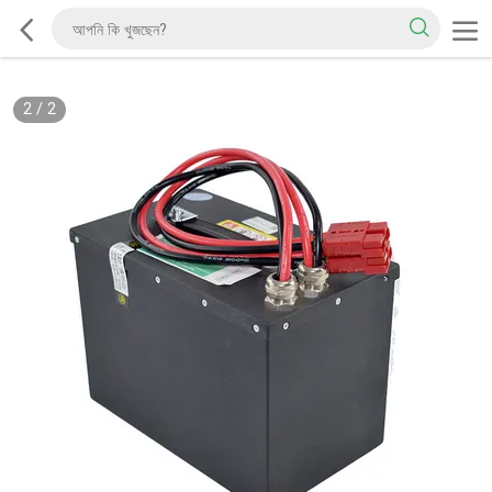
2
/
2