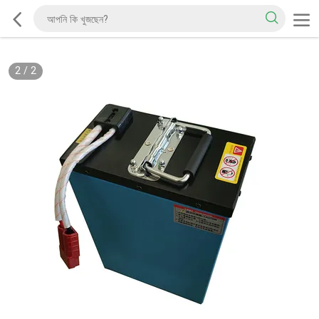
2
/
2