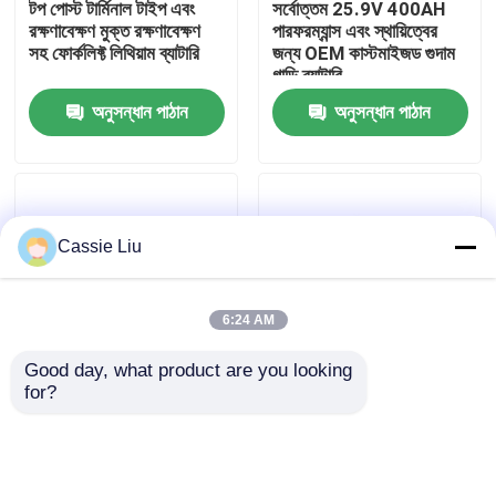
টপ পোস্ট টার্মিনাল টাইপ এবং
সর্বোত্তম 25.9V 400AH
রক্ষণাবেক্ষণ মুক্ত রক্ষণাবেক্ষণ
পারফরম্যান্স এবং স্থায়িত্বের
সহ ফোর্কলিফ্ট লিথিয়াম ব্যাটারি
জন্য OEM কাস্টমাইজড গুদাম
কারখানা ভ্রমণ
গাড়ি ব্যাটারি
অনুসন্ধান পাঠান
অনুসন্ধান পাঠান
মান নিয়ন্ত্রণ
উদ্ধৃতির জন্য আবেদন
Cassie Liu
ফর্কলিফ্ট লিথিয়াম ব্যাটারি
6:24 AM
বৈদ্যুতিক ফর্কলিফ্ট লিথিয়াম আয়ন ব্যাটারি
Good day, what product are you looking 
for?
750x170x570mm গুদাম
শীর্ষ পোস্ট টার্মিনাল টাইপ সহ
৪৮ ভোল্ট লিথিয়াম-আয়ন ফর্কলিফ্ট ব্যাটারি
গাড়ি লিথিয়াম ব্যাটারি জন্য দর্শনীয়
গুদাম গাড়ি লিথিয়াম ব্যাটারি প্যাক
যানবাহন
প্যালেট ট্রাক ব্যাটারি