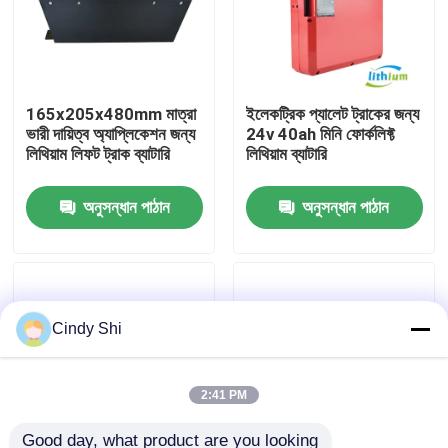
কারখানা ভ্রমণ
165x205x480mm মাত্রা
ইলেকট্রিক প্যালেট ট্রাকের জন্য
মান নিয়ন্ত্রণ
ভারী দায়িত্ব অ্যাপ্লিকেশন জন্য
24v 40ah মিনি ফোর্কলিফ্ট
লিথিয়াম লিফট ট্রাক ব্যাটারি
লিথিয়াম ব্যাটারি
উদ্ধৃতির জন্য আবেদন
অনুসন্ধান পাঠান
অনুসন্ধান পাঠান
ফর্কলিফ্ট লিথিয়াম ব্যাটারি
বৈদ্যুতিক ফর্কলিফ্ট লিথিয়াম আয়ন ব্যাটারি
Cindy Shi
৪৮ ভোল্ট লিথিয়াম-আয়ন ফর্কলিফ্ট ব্যাটারি
2:41 PM
প্যালেট ট্রাক ব্যাটারি
Good day, what product are you looking 