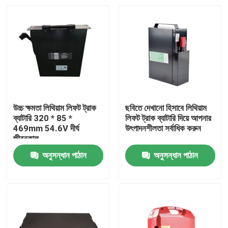
উচ্চ ক্ষমতা লিথিয়াম লিফট ট্রাক
ছবিতে দেখানো হিসাবে লিথিয়াম
ব্যাটারি 320 * 85 *
লিফট ট্রাক ব্যাটারি দিয়ে আপনার
469mm 54.6V দীর্ঘ
উৎপাদনশীলতা সর্বাধিক করুন
জীবনকাল
অনুসন্ধান পাঠান
অনুসন্ধান পাঠান
বাড়ি
পণ্য
আমাদের সম্পর্কে