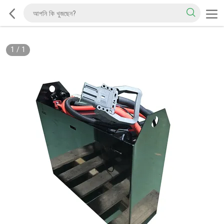
1
/
1