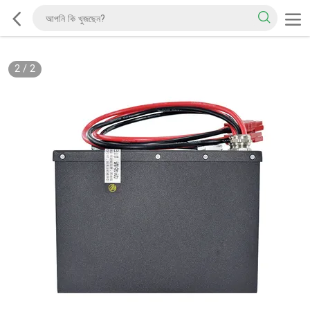
2
/
2