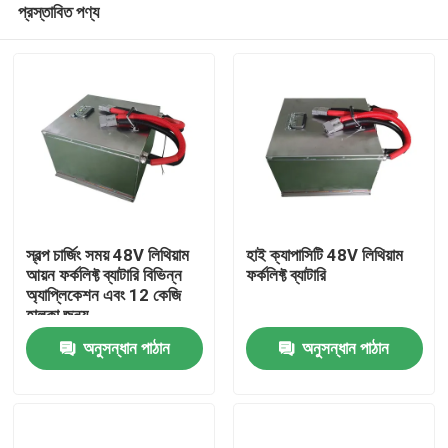
প্রস্তাবিত পণ্য
স্বল্প চার্জিং সময় 48V লিথিয়াম
হাই ক্যাপাসিটি 48V লিথিয়াম
আয়ন ফর্কলিফ্ট ব্যাটারি বিভিন্ন
ফর্কলিফ্ট ব্যাটারি
অ্যাপ্লিকেশন এবং 12 কেজি
হালকা জন্য
বাড়ি
অনুসন্ধান পাঠান
অনুসন্ধান পাঠান
পণ্য
আমাদের সম্পর্কে