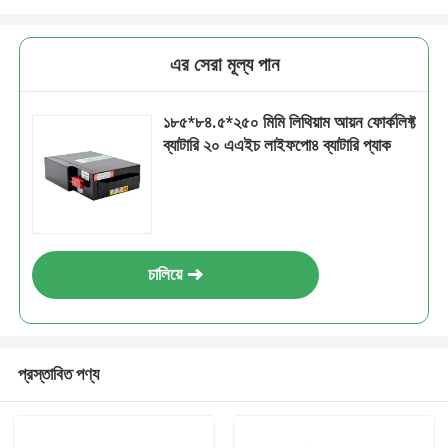
এর সেরা মূল্য পান
১৮৫*৮৪.৫*২৫০ মিমি লিথিয়াম আয়ন ফোর্কলিফ্ট
ব্যাটারি ২০ এএইচ লাইফপো৪ ব্যাটারি প্যাক
চালিয়ে
প্রস্তাবিত পণ্য