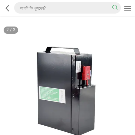
2
/
3