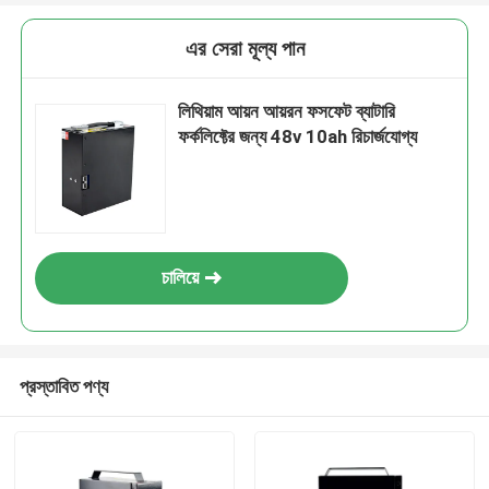
এর সেরা মূল্য পান
লিথিয়াম আয়ন আয়রন ফসফেট ব্যাটারি
ফর্কলিফ্টের জন্য 48v 10ah রিচার্জযোগ্য
চালিয়ে
প্রস্তাবিত পণ্য