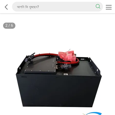
2
/
6