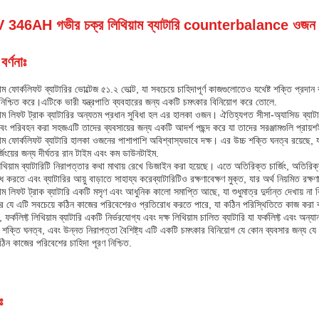
 346AH গভীর চক্র লিথিয়াম ব্যাটারি counterbalance ওজন for
বর্ণনাঃ
াম ফোর্কলিফট ব্যাটারির ভোল্টেজ ৫১.২ ভোল্ট, যা সবচেয়ে চাহিদাপূর্ণ কাজগুলোতেও যথেষ্ট শক্তি প্রদান 
ব নিশ্চিত করে।এটিকে ভারী যন্ত্রপাতি ব্যবহারের জন্য একটি চমৎকার বিনিয়োগ করে তোলে.
াম লিফট ট্রাক ব্যাটারির অন্যতম প্রধান সুবিধা হল এর হালকা ওজন। ঐতিহ্যগত সীসা-অ্যাসিড ব্যাটার
 এবং পরিবহন করা সহজএটি তাদের ব্যবসায়ের জন্য একটি আদর্শ পছন্দ করে যা তাদের সরঞ্জামগুলি প্রায
াম ফোর্কলিফট ব্যাটারি হালকা ওজনের পাশাপাশি অবিশ্বাস্যভাবে দক্ষ। এর উচ্চ শক্তি ঘনত্ব রয়েছে, 
ার্জিংয়ের জন্য দীর্ঘতর রান টাইম এবং কম ডাউনটাইম.
লিথিয়াম ব্যাটারিটি নিরাপত্তার কথা মাথায় রেখে ডিজাইন করা হয়েছে। এতে অতিরিক্ত চার্জিং, অতিরিক্ত গ
োধ করতে এবং ব্যাটারির আয়ু বাড়াতে সাহায্য করেব্যাটারিটিও রক্ষণাবেক্ষণ মুক্ত, যার অর্থ নিয়মিত রক্ষ
াম লিফট ট্রাক ব্যাটারি একটি মসৃণ এবং আধুনিক কালো সমাপ্তি আছে, যা শুধুমাত্র দুর্দান্ত দেখায় না 
রে যে এটি সবচেয়ে কঠিন কাজের পরিবেশেরও প্রতিরোধ করতে পারে, যা কঠিন পরিস্থিতিতে কাজ করা ব্
 ফর্কলিফ্ট লিথিয়াম ব্যাটারি একটি নির্ভরযোগ্য এবং দক্ষ লিথিয়াম চালিত ব্যাটারি যা ফর্কলিফ্ট এবং অ
 শক্তি ঘনত্ব, এবং উন্নত নিরাপত্তা বৈশিষ্ট্য এটি একটি চমৎকার বিনিয়োগ যে কোন ব্যবসার জন্য যে ভ
ঠিন কাজের পরিবেশের চাহিদা পূরণ নিশ্চিত.
ঃ