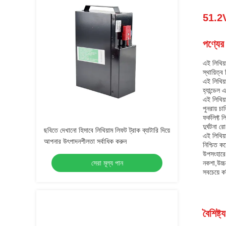
51.2V
পণ্যের 
এই লিথিয়
স্থায়িত্
এই লিথিয়
হ্যান্ডেল
এই লিথিয়
পুনরায় চ
ফর্কলিফ্ট 
দুর্ঘটনা র
ছবিতে দেখানো হিসাবে লিথিয়াম লিফট ট্রাক ব্যাটারি দিয়ে
এই লিথিয়
আপনার উৎপাদনশীলতা সর্বাধিক করুন
নিশ্চিত ক
উপসংহারে,
সেরা মূল্য পান
নকশা,উচ্চ
সবচেয়ে ক
বৈশিষ্ট্য