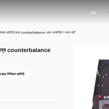
বাড়ি
াম ব্যাটারি জন্য counterbalance ওজন ফোর্কলিফ্ট / গল্ফ কার্ট
ি জন্য counterbalance
্রের লিথিয়াম ব্যাটারি