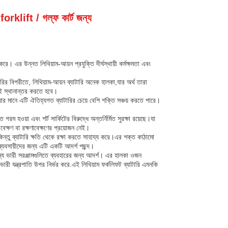
klift / গল্ফ কার্ট জন্য
করে। এর উন্নত লিথিয়াম-আয়ন প্রযুক্তি দীর্ঘস্থায়ী কর্মক্ষমতা এবং
ির বিপরীতে, লিথিয়াম-আয়ন ব্যাটারি অনেক হালকা,যার অর্থ তারা
়শই স্থানান্তর করতে হবে।
যার মানে এটি ঐতিহ্যগত ব্যাটারির চেয়ে বেশি শক্তি সঞ্চয় করতে পারে।
রম হওয়া এবং শর্ট সার্কিটের বিরুদ্ধে অন্তর্নির্মিত সুরক্ষা রয়েছে।যা
ণাবেক্ষণ বা রক্ষণাবেক্ষণের প্রয়োজন নেই।
কিন্তু ব্যাটারি ক্ষতি থেকে রক্ষা করতে সাহায্য করে।এর শক্ত কাঠামো
যবসায়ীদের জন্য এটি একটি আদর্শ পছন্দ।
ন্যান্য ভারী সরঞ্জামগুলিতে ব্যবহারের জন্য আদর্শ। এর হালকা ওজন
ারী যন্ত্রপাতি উপর নির্ভর করে.এই লিথিয়াম ফর্কলিফট ব্যাটারি এমনকি