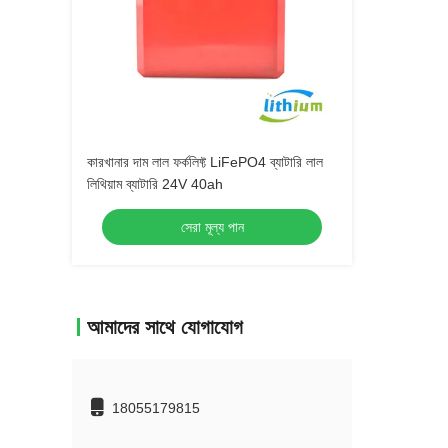
কারখানার দাম লাল ফর্কলিফ্ট LiFePO4 ব্যাটারি লাল
লিথিয়াম ব্যাটারি 24V 40ah
সেরা মূল্য পান
আমাদের সাথে যোগাযোগ
18055179815