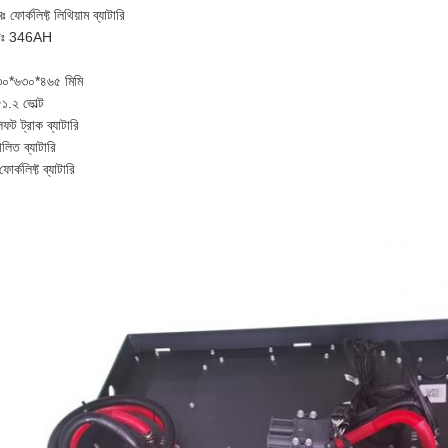
ঃ ফোর্কলিফ্ট লিথিয়াম ব্যাটারি
মতাঃ 346AH
৮৩০*৬৩০*৪৬৫ মিমি
৫১.২ ভোল্ট
িফট ট্রাক ব্যাটারি
ালিত ব্যাটারি
োর্কলিফ্ট ব্যাটারি