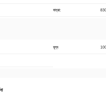
মাত্রা:
830
মূল্য
10
না