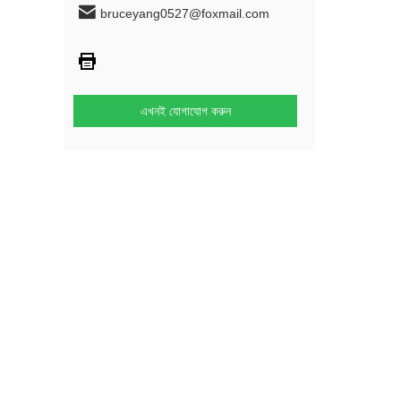
bruceyang0527@foxmail.com
এখনই যোগাযোগ করুন