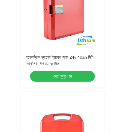
ইলেকট্রিক প্যালেট ট্রাকের জন্য 24v 40ah মিনি
ফোর্কলিফ্ট লিথিয়াম ব্যাটারি
সেরা মূল্য পান