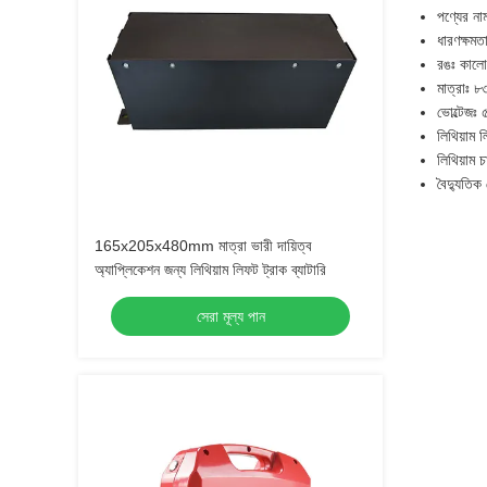
পণ্যের নাম
ধারণক্ষ
রঙঃ কালো
মাত্রাঃ 
ভোল্টেজঃ 
লিথিয়াম ল
লিথিয়াম চ
বৈদ্যুতিক ফ
165x205x480mm মাত্রা ভারী দায়িত্ব
অ্যাপ্লিকেশন জন্য লিথিয়াম লিফট ট্রাক ব্যাটারি
সেরা মূল্য পান