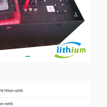
িফ্ট লিথিয়াম ব্যাটারি
়াম ব্যাটারি