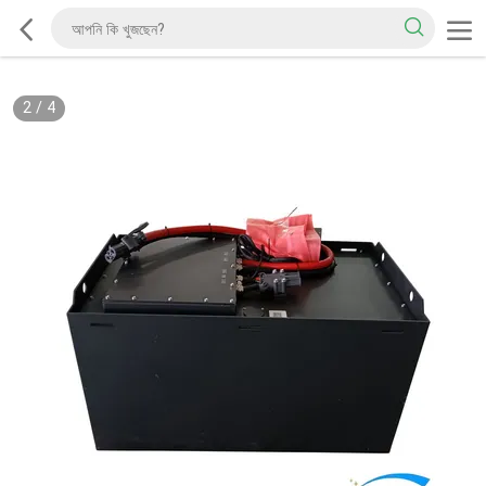
2
/
4