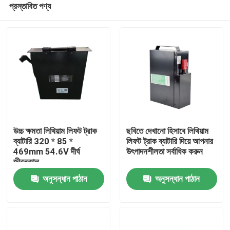
প্রস্তাবিত পণ্য
উচ্চ ক্ষমতা লিথিয়াম লিফট ট্রাক
ছবিতে দেখানো হিসাবে লিথিয়াম
ব্যাটারি 320 * 85 *
লিফট ট্রাক ব্যাটারি দিয়ে আপনার
469mm 54.6V দীর্ঘ
উৎপাদনশীলতা সর্বাধিক করুন
জীবনকাল
বাড়ি
অনুসন্ধান পাঠান
অনুসন্ধান পাঠান
পণ্য
আমাদের সম্পর্কে