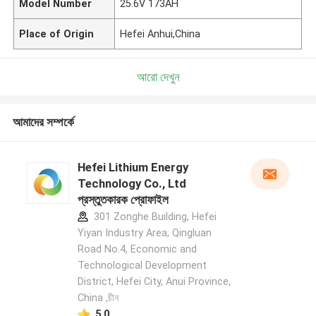
Model Number
25.6V 173AH
Place of Origin
Hefei Anhui,China
আরো দেখুন
আমাদের সম্পর্কে
Hefei Lithium Energy
Technology Co., Ltd
প্রস্তুতকারক প্রোফাইল
301 Zonghe Building, Hefei
Yiyan Industry Area, Qingluan
Road No.4, Economic and
Technological Development
District, Hefei City, Anui Province,
China ,চীন
5.0