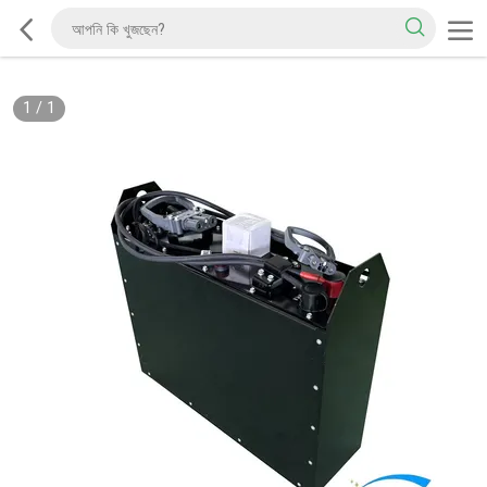
1
/
1