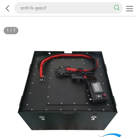
1
/
1