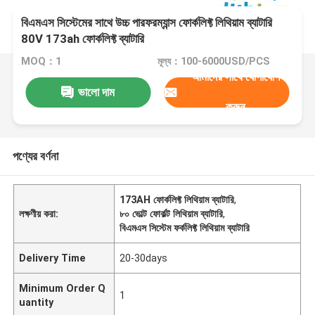
বিএমএস সিস্টেমের সাথে উচ্চ পারফরম্যান্স ফোর্কলিফ্ট লিথিয়াম ব্যাটারি
80V 173ah ফোর্কলিফ্ট ব্যাটারি
MOQ：1
মূল্য：100-6000USD/PCS
আমাদের সাথে যোগাযোগ
ভালো দাম
করুন
পণ্যের বর্ণনা
173AH ফোর্কলিফ্ট লিথিয়াম ব্যাটারি
,
লক্ষণীয় করা:
৮০ ভোল্ট ফোর্কল্ট লিথিয়াম ব্যাটারি
,
বিএমএস সিস্টেম ফর্কলিফ্ট লিথিয়াম ব্যাটারি
Delivery Time
20-30days
Minimum Order Q
1
uantity