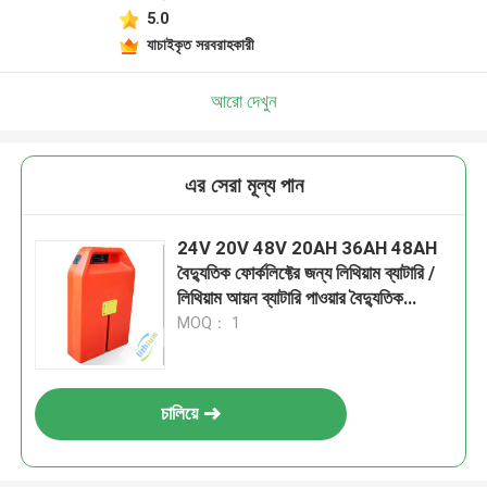
5.0
যাচাইকৃত সরবরাহকারী
আরো দেখুন
এর সেরা মূল্য পান
24V 20V 48V 20AH 36AH 48AH
বৈদ্যুতিক ফোর্কলিফ্টের জন্য লিথিয়াম ব্যাটারি /
লিথিয়াম আয়ন ব্যাটারি পাওয়ার বৈদ্যুতিক
ফোর্কলিফ্ট ব্যাটারি
MOQ： 1
চালিয়ে