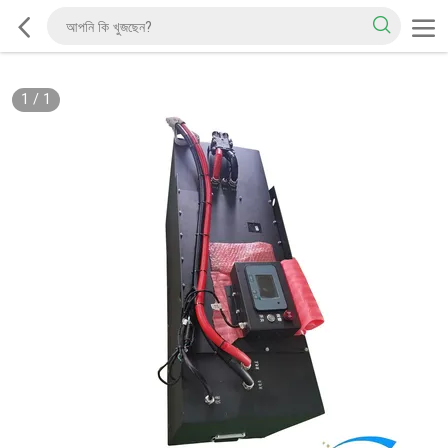
1
/
1