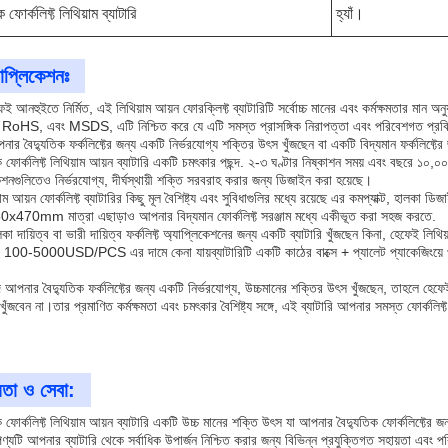
ক ফোর্কলিফ্ট লিথিয়াম ব্যাটারি
হ্যাঁ।
াপ্লিকেশনঃ
েই আনহুইতে নির্মিত, এই লিথিয়াম আয়ন ফোরক্লিফ্ট ব্যাটারিটি সর্বোচ্চ মানের এবং কর্মক্ষমতার মান 
oHS, এবং MSDS, এটি নিশ্চিত করে যে এটি সমস্ত প্রাসঙ্গিক নিরাপত্তা এবং পরিবেশগত প্রবি
র বৈদ্যুতিক ফর্কলিফ্টের জন্য একটি নির্ভরযোগ্য শক্তির উৎস খুঁজছেন বা একটি বিদ্যমান ফর্কলিফ্টের জ
 ফোর্কলিফ্ট লিথিয়াম আয়ন ব্যাটারি একটি চমৎকার পছন্দ. ২-৩ ঘণ্টার নিষ্কাশন সময় এবং বছরে ১০,০০০ ট
েশনগুলিতেও নির্ভরযোগ্য, দীর্ঘস্থায়ী শক্তি সরবরাহ করার জন্য ডিজাইন করা হয়েছে।
াম আয়ন ফোর্কলিফ্ট ব্যাটারির কিছু মূল বৈশিষ্ট্য এবং সুবিধাগুলির মধ্যে রয়েছে এর কমপ্যাক্ট, হা
470mm মাত্রা এছাড়াও আপনার বিদ্যমান ফোর্কলিফ্ট সরঞ্জাম মধ্যে একীভূত করা সহজ করতে.
 দায়িত্ব বা ভারী দায়িত্ব ফর্কলিফ্ট অ্যাপ্লিকেশনের জন্য একটি ব্যাটারি খুঁজছেন কিনা, হেফেই লিথিয়
 100-5000USD/PCS এর দামে কেনা যায়ব্যাটারিটি একটি কাঠের বাক্সে + প্যালেট প্যাকেজিংয়ে পাঠ
আপনার বৈদ্যুতিক ফর্কলিফ্টের জন্য একটি নির্ভরযোগ্য, উচ্চমানের শক্তির উৎস খুঁজছেন, তাহলে হেফেই লি
 খুঁজবেন না।তার প্রমাণিত কর্মক্ষমতা এবং চমৎকার বৈশিষ্ট্য সঙ্গে, এই ব্যাটারি আপনার সমস্ত ফোর্কলিফ্
়তা ও সেবা:
 ফোর্কলিফ্ট লিথিয়াম আয়ন ব্যাটারি একটি উচ্চ মানের শক্তি উৎস যা আপনার বৈদ্যুতিক ফোর্কলিফ্টের জন
্যটি আপনার ব্যাটারি থেকে সর্বাধিক উপার্জন নিশ্চিত করার জন্য বিভিন্ন প্রযুক্তিগত সহায়তা এবং 