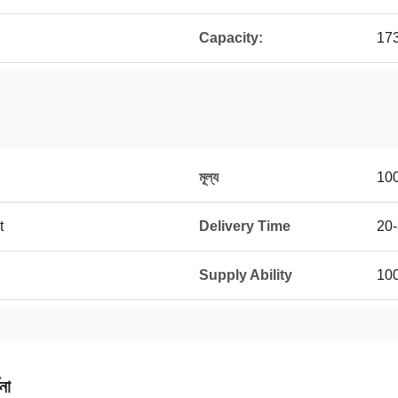
Capacity:
17
মূল্য
10
t
Delivery Time
20
Supply Ability
100
না