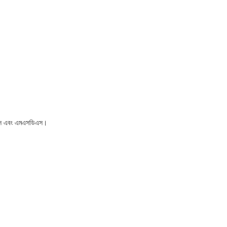
ইচএস এবং এমএসডিএস।