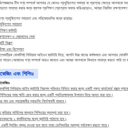
শেষজ্ঞদের টিম পণ্য সম্পর্কে আপনার যে কোনও প্রযুক্তিগত সমস্যা বা প্রশ্নের ক্ষেত্রে আপনাকে স
াড়াতে সাহায্য করার জন্য ব্যাপক প্রশিক্ষণ প্রোগ্রাম অফার করিএছাড়াও, আমরা নিয়মিত রক্ষণাবেক্ষণ
্য প্রযুক্তিগত সহায়তা এবং পরিষেবাগুলির মধ্যে রয়েছেঃ
ুক্তিগত সহায়তা
শিক্ষণ কর্মসূচি
ক্ষণাবেক্ষণ ও মেরামতের সেবা
ান্টি বিকল্প
রীক্ষা এবং বিশ্লেষণ
েকট্রিক ফোর্কলিফ্ট লিথিয়াম আইওন ব্যাটারি দিয়ে, আপনি উচ্চ মানের কর্মক্ষমতা এবং আপনার ফোর্কলিফ
রতে পারেন।আমাদের পণ্য সম্পর্কে আরও জানতে এবং আমরা আপনাকে কিভাবে সাহায্য করতে পারি ত
াকেজিং এবং শিপিংঃ
যাকেজিংঃ
 ফর্কলিফ্ট লিথিয়াম-আইন ব্যাটারি নিরাপদ পরিবহন নিশ্চিত করার জন্য একটি শক্ত কার্ডবোর্ড বাক্সে প্য
ি শিপিংয়ের সময় ক্ষতি রোধ করার জন্য একটি প্রতিরক্ষামূলক উপাদান দিয়ে আবৃত করা হবে।
যের নাম এবং প্রয়োজনীয় হ্যান্ডলিং নির্দেশাবলী থাকবে।
য কুরিয়ার সার্ভিসের মাধ্যমে শিপিংয়ের ব্যবস্থা করা হবে।
শ্চিতকরণের ২ কার্যদিবসের মধ্যে ব্যাটারি পাঠানো হবে।
 একটি ট্র্যাকিং নম্বর দেওয়া হবে যাতে তারা ডেলিভারির অবস্থা পর্যবেক্ষণ করতে পারে।