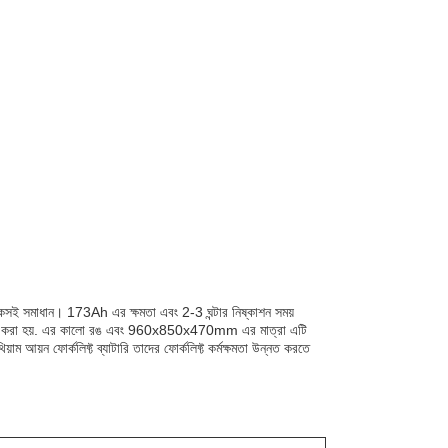
 টেকসই সমাধান। 173Ah এর ক্ষমতা এবং 2-3 ঘন্টার নিষ্কাশন সময়
য ডিজাইন করা হয়. এর কালো রঙ এবং 960x850x470mm এর মাত্রা এটি
ম আয়ন ফোর্কলিফ্ট ব্যাটারি তাদের ফোর্কলিফ্ট কর্মক্ষমতা উন্নত করতে