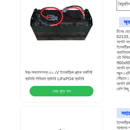
বৈদ্যুতি
অ্য
চীনের হেফ
62133, R
আপনি আপনা
ইলেকট্রিক
অ্যাপ্লিক
এই লিথিয়
960x850x
আপনি হালকা
উচ্চ-ক্ষমতাসম্পন্ন ৫১.২V ইলেকট্রিক ব্ল্যাক ফর্কলিফ্ট
পছন্দ।এটি
পৌঁছাবে।
ব্যাটারি লিথিয়াম ব্যাটারি LiFePO4 ব্যাটারি
আপনি যদি 
বেশি কিছু
সেরা মূল্য পান
সহায
ইলেকট্রিক
আমাদের পণ