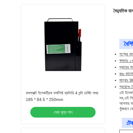
বৈদ্যুতিক যান
বৈশিষ্
পণ্যের নাম
ক্ষমতাঃ 
স্রাবের স
রঙঃ কালো
মাত্রা
প্রয়োগঃ ব
এই ইলেকট্
কমপ্যাক্ট ইলেকট্রিক ফর্কলিফ্ট ব্যাটারি 4 ঘন্টা চার্জিং সময়
সহ,এই লি
185 * 84.5 * 250mm
আপনার ফর্
খুঁজছেন 
সেরা মূল্য পান
টেক