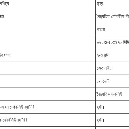
শিষ্ট্য
মূল্য
নাম
বৈদ্যুতিক ফোর্কলিফ্ট লি
কালো
৯৬০x৮৫০x৪৭০ মিমি
জের সময়
২-৩ ঘন্টা
১৭৩ এইচ
৮০ ভোল্ট
বৈদ্যুতিক ফর্কলিফ্ট
-আয়ন ফোর্কলিফ্ট ব্যাটারি
হ্যাঁ।
ক ফোর্কলিফ্ট ব্যাটারি
হ্যাঁ।