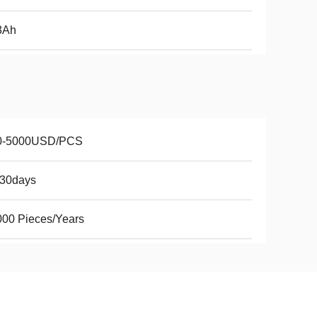
3Ah
0-5000USD/PCS
-30days
00 Pieces/Years