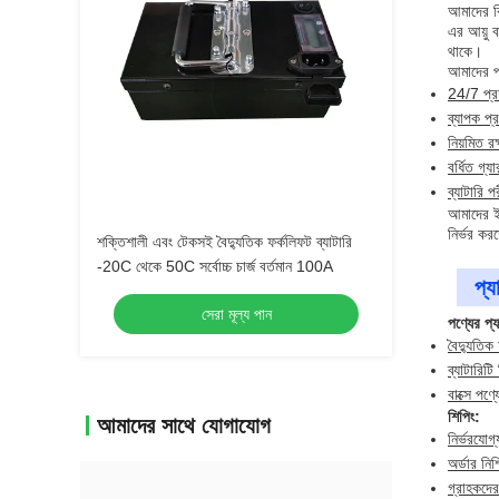
আমাদের বি
এর আয়ু ব
থাকে।
আমাদের পণ
24/7 প্রয
ব্যাপক প্র
নিয়মিত র
বর্ধিত গ্যার
ব্যাটারি প
আমাদের ইল
নির্ভর ক
শক্তিশালী এবং টেকসই বৈদ্যুতিক ফর্কলিফট ব্যাটারি
-20C থেকে 50C সর্বোচ্চ চার্জ বর্তমান 100A
প্য
সেরা মূল্য পান
পণ্যের প্
বৈদ্যুতিক
ব্যাটারিট
বাক্সে পণ্
শিপিং:
আমাদের সাথে যোগাযোগ
নির্ভরযোগ্
অর্ডার নি
গ্রাহকদের