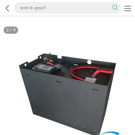
2
/
4