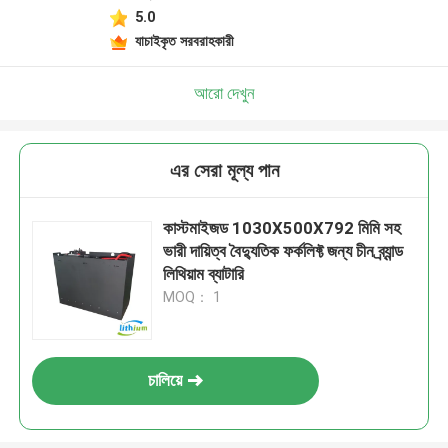
5.0
যাচাইকৃত সরবরাহকারী
আরো দেখুন
এর সেরা মূল্য পান
কাস্টমাইজড 1030X500X792 মিমি সহ
ভারী দায়িত্ব বৈদ্যুতিক ফর্কলিফ্ট জন্য চীন ব্র্যান্ড
লিথিয়াম ব্যাটারি
MOQ： 1
চালিয়ে