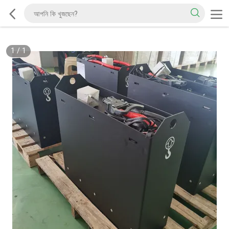
1
/
1