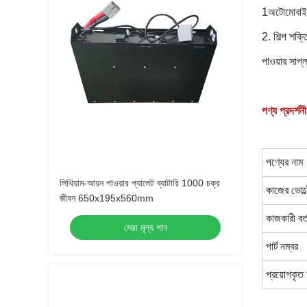
1অটোমোবাইল এ
2. শিল্প শক্
পাওয়ার সাপ্
পণ্য প্রদর্শনী
পণ্যের নাম
লিথিয়াম-আয়ন পাওয়ার প্যালেট ব্যাটারি 1000 চক্র
কাজের ভোল্
জীবন 650x195x560mm
কাজকারী বর্
সেরা মূল্য পান
পার্ট নম্বর
প্রয়োগকৃত 