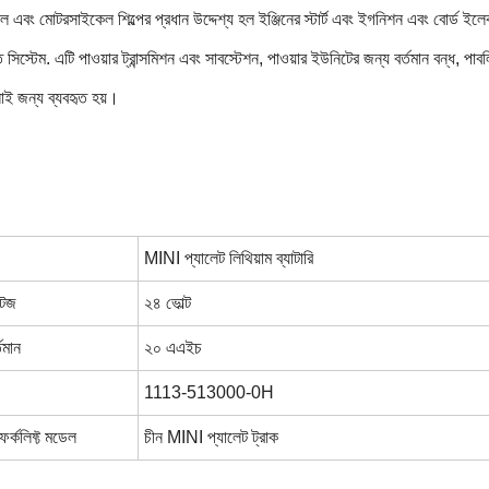
বং মোটরসাইকেল শিল্পের প্রধান উদ্দেশ্য হল ইঞ্জিনের স্টার্ট এবং ইগনিশন এবং বোর্ড ইলেকট
তি সিস্টেম. এটি পাওয়ার ট্রান্সমিশন এবং সাবস্টেশন, পাওয়ার ইউনিটের জন্য বর্তমান বন্ধ,
লাই জন্য ব্যবহৃত হয়।
MINI প্যালেট লিথিয়াম ব্যাটারি
টেজ
২৪ ভোল্ট
তমান
২০ এএইচ
1113-513000-0H
ফর্কলিফ্ট মডেল
চীন MINI প্যালেট ট্রাক