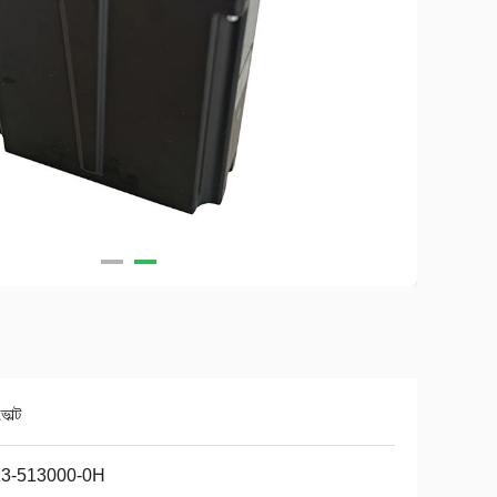
োল্ট
13-513000-0H