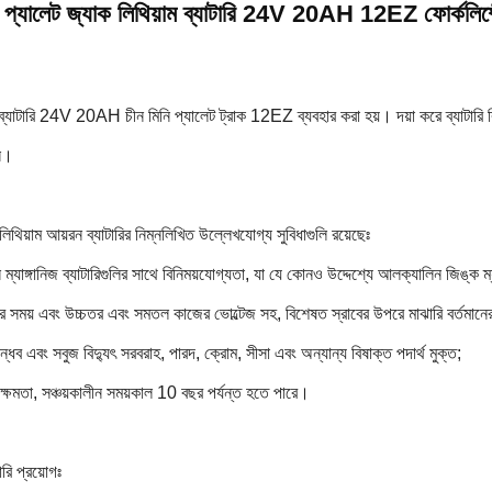
ক প্যালেট জ্যাক লিথিয়াম ব্যাটারি 24V 20AH 12EZ ফোর্কলিফ্
 ব্যাটারি 24V 20AH চীন মিনি প্যালেট ট্রাক 12EZ ব্যবহার করা হয়। দয়া করে ব্যাটারি
ুন।
লিথিয়াম আয়রন ব্যাটারির নিম্নলিখিত উল্লেখযোগ্য সুবিধাগুলি রয়েছেঃ
্যাঙ্গানিজ ব্যাটারিগুলির সাথে বিনিময়যোগ্যতা, যা যে কোনও উদ্দেশ্যে আলক্যালিন জিঙ্ক ম্যা
ের সময় এবং উচ্চতর এবং সমতল কাজের ভোল্টেজ সহ, বিশেষত স্রাবের উপরে মাঝারি বর্তমানের 
ন্ধব এবং সবুজ বিদ্যুৎ সরবরাহ, পারদ, ক্রোম, সীসা এবং অন্যান্য বিষাক্ত পদার্থ মুক্ত;
়ক্ষমতা, সঞ্চয়কালীন সময়কাল 10 বছর পর্যন্ত হতে পারে।
ারি প্রয়োগঃ