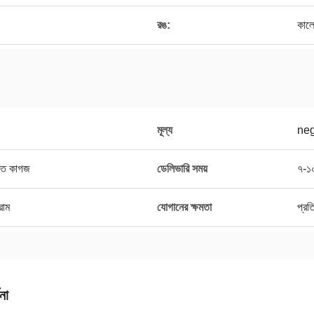
রঙ:
কাল
মূল্য
neg
ক্ত কাগজ
ডেলিভারি সময়
৭-১
্রাম
যোগানের ক্ষমতা
প্রত
না