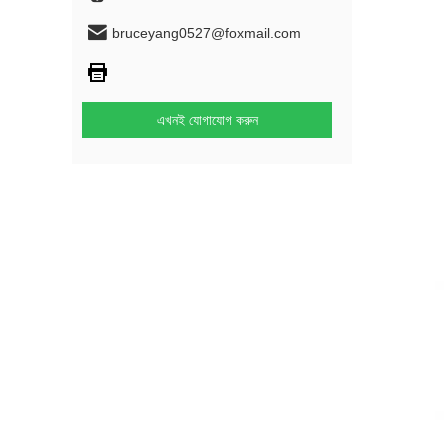
bruceyang0527@foxmail.com
এখনই যোগাযোগ করুন