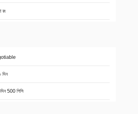
ো রং
otiable
০ দিন
িদিন 500 পিসি