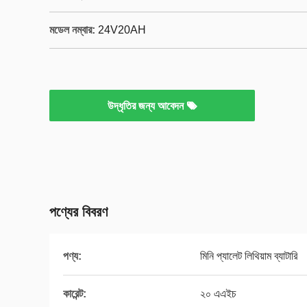
মডেল নম্বার:
24V20AH
উদ্ধৃতির জন্য আবেদন
পণ্যের বিবরণ
পণ্য:
মিনি প্যালেট লিথিয়াম ব্যাটারি
কারেন্ট:
২০ এএইচ