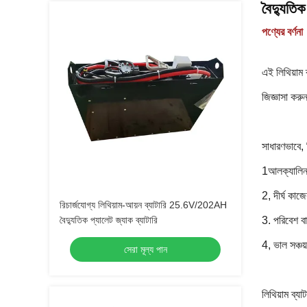
বৈদ্যুতি
পণ্যের বর্ণনা
এই লিথিয়াম
জিজ্ঞাসা কর
সাধারণভাবে, 
1আলক্যালিন ম
2, দীর্ঘ কাজ
রিচার্জযোগ্য লিথিয়াম-আয়ন ব্যাটারি 25.6V/202AH
বৈদ্যুতিক প্যালেট জ্যাক ব্যাটারি
3. পরিবেশ বা
4, ভাল সঞ্চয
সেরা মূল্য পান
লিথিয়াম ব্যাট